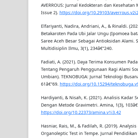
AVERROUS: Jurnal Kedokteran dan Kesehatan Ma
Issue 2).
https://doi.org/10.29103/averrous.v2i
Elfariyanti, Nadira, Andriani, A., & Rinaldi. (2
Betakaroten Pada Ubi Jalar Ungu (Ipomoea bata
Saree Aceh Besar Sebagai Antioksidan Alami. 
Multidisiplin Ilmu, 3(1), 234â€“240.
Fadiati, A. (2021). Daya Terima Konsumen Pada R
Tentang Pengaruh Penggunaan Ragi Alami So
Umbian). TEKNOBUGA: Jurnal Teknologi Busana
61â€“69.
https://doi.org/10.15294/teknobuga.v
Hardiyanti, & Nisah, K. (2021). Analisis Kadar 
Dengan Metode Gravimetri. Amina, 1(3), 103â€
https://doi.org/10.22373/amina.v1i3.42
Hasniar, Rais, M., & Fadilah, R. (2019). Analysi
Organoleptic Test in Tempe. Jurnal Pendidikan 