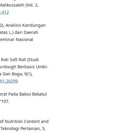
likussaleh (Vol. 2,
2.412
022). Analisis Kandungan
tas L.) dari Daerah
Seminar Nasional
oti Soft Roll (Studi
urdough Berbasis Umbi-
 Dan Boga, 9(1),
9i1.26299
Serat Pada Bakso Bekatul
“107.
s of Nutrition Content and
Teknologi Pertanian, 5,