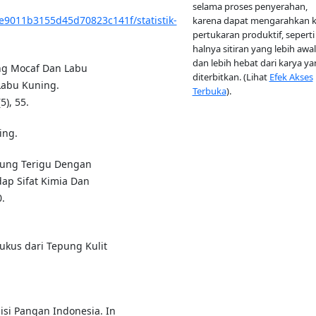
selama proses penyerahan,
/e9011b3155d45d70823c141f/statistik-
karena dapat mengarahkan 
pertukaran produktif, seperti
halnya sitiran yang lebih awal
dan lebih hebat dari karya y
ung Mocaf Dan Labu
diterbitkan. (Lihat
Efek Akses
Labu Kuning.
Terbuka
).
), 55.
ing.
Tepung Terigu Dengan
ap Sifat Kimia Dan
.
 Kukus dari Tepung Kulit
sisi Pangan Indonesia. In