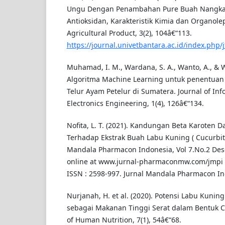
Ungu Dengan Penambahan Pure Buah Nangka 
Antioksidan, Karakteristik Kimia dan Organolep
Agricultural Product, 3(2), 104â€“113.
https://journal.univetbantara.ac.id/index.php/j
Muhamad, I. M., Wardana, S. A., Wanto, A., & Wi
Algoritma Machine Learning untuk penentuan 
Telur Ayam Petelur di Sumatera. Journal of Info
Electronics Engineering, 1(4), 126â€“134.
Nofita, L. T. (2021). Kandungan Beta Karoten D
Terhadap Ekstrak Buah Labu Kuning ( Cucurbita
Mandala Pharmacon Indonesia, Vol 7.No.2 De
online at www.jurnal-pharmaconmw.com/jmpi p
ISSN : 2598-997. Jurnal Mandala Pharmacon Ind
Nurjanah, H. et al. (2020). Potensi Labu Kunin
sebagai Makanan Tinggi Serat dalam Bentuk Ca
of Human Nutrition, 7(1), 54â€“68.