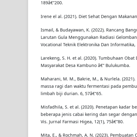
189â€“200.
Irene el al. (2021). Diet Sehat Dengan Makanan
Ismail, & Budayawan, K. (2022). Rancang Bang
Larutan Gula Menggunakan Radiasi Gelombang
Vocational Teknik Elektronika Dan Informatika, 
Larekeng, S. H. et al. (2020). Tumbuhaan Obat
Masyarakat Desa Kambuno â€“ Bulukumba.
Maharani, M. M., Bakrie, M., & Nurlela. (2021).
massa ragi dan waktu fermentasi pada pembua
limbah biji durian. 6, 57â€“65.
Misfadhila, S. et al. (2020). Penetapan kadar b
beberapa jenis cabai kering dan segar dengan
Vis. Jurnal Farmasi Higea, 12(1), 75â€“80.
Mita, E., & Rochmah, A. N. (2023). Pembuatan 