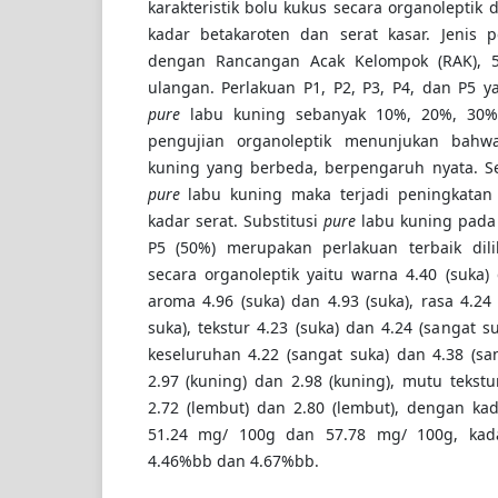
karakteristik bolu kukus secara organoleptik
kadar betakaroten dan serat kasar. Jenis p
dengan Rancangan Acak Kelompok (RAK), 5
ulangan. Perlakuan P1, P2, P3, P4, dan P5 ya
pure
labu kuning sebanyak 10%, 20%, 30%,
pengujian organoleptik menunjukan bahw
kuning yang berbeda, berpengaruh nyata. Se
pure
labu kuning maka terjadi peningkatan
kadar serat. Substitusi
pure
labu kuning pada 
P5 (50%) merupakan perlakuan terbaik dilih
secara organoleptik yaitu warna 4.40 (suka) 
aroma 4.96 (suka) dan 4.93 (suka), rasa 4.24
suka), tekstur 4.23 (suka) dan 4.24 (sangat 
keseluruhan 4.22 (sangat suka) dan 4.38 (s
2.97 (kuning) dan 2.98 (kuning), mutu tekstu
2.72 (lembut) dan 2.80 (lembut), dengan ka
51.24 mg/ 100g dan 57.78 mg/ 100g, kada
4.46%bb dan 4.67%bb.