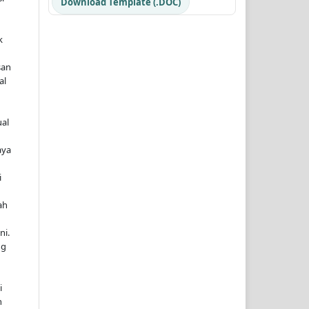
Download Template (.DOC)
k
san
al
al
aya
i
ah
ni.
ng
i
n