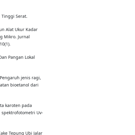
 Tinggi Serat.
un Alat Ukur Kadar
 Mikro. Jurnal
10(1).
 Dan Pangan Lokal
 Pengaruh jenis ragi,
tan bioetanol dari
eta karoten pada
 spektrofotometri Uv-
Cake Tepung Ubi Jalar