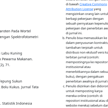
di bawah
Creative Commons
Attribution License
yang
mengizinkan orang lain untu
berbagi pekerjaan dengan
sebuah pernyataan kepenuli
pekerjaan dan penerbitan aw
Karoten Pada Wortel
di jurnal ini.
Dengan Spektrofotometri
Penulis bisa memasukkan ke
dalam penyusunan kontraktu
tambahan terpisah untuk
distribusi non ekslusif versi k
ri Labu Kuning
terbitan jurnal (contoh:
uk Pewarna Makanan.
mempostingnya ke repositor
2), 71.
institusional atau
menerbitkannya dalam sebu
buku), dengan pengakuan
i Tepung Sukun
penerbitan awalnya di jurnal i
Penulis diizinkan dan didoro
k Bolu Kukus. Jurnal Tata
untuk memposting karya
mereka online (contoh: di
repositori institusional atau d
. Statistik Indonesia
website mereka) sebelum da