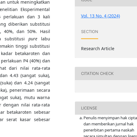
 dan untuk meningkatkan
enelitian Eksperimental
Vol. 13 No. 4 (2024)
 perlakuan dan 3 kali
ng diberikan substitusi
 40%, dan 50%. Hasil
SECTION
a substitusi
pure
labu
makin tinggi substitusi
Research Article
 kadar betakaroten dan
perlakuan P4 (40%) dan
at dari nilai rata-rata
CITATION CHECK
dan 4.43 (sangat suka),
 (suka) dan 4.24 (sangat
suka), penerimaan secara
angat suka), mutu warna
r dengan nilai rata-rata
LICENSE
dar betakaroten sebesar
Penulis menyimpan hak cipta
r serat kasar sebesar
dan memberikan jurnal hak
penerbitan pertama naskah
secara simultan dengan lisens