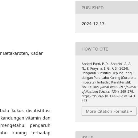
PUBLISHED
2024-12-17
HOW TO CITE
r Betakaroten, Kadar
Andani Putri, P. D., Antarini, A. A.
N., & Puryana, I. G. P. S. (2024).
Pengaruh Substitusi Tepung Terigu
dengan Pure Labu Kuning (Cucurbita
moscata) Terhadap Karakteristik
Bolu Kukus.
Jurnal Ilmu Gizi : Journal
of Nutrition Science
,
13
(4), 269–276.
https://doi.org/10.33992/jig.v13i4.3
443
bolu kukus disubstitusi
More Citation Formats
 kandungan vitamin dan
k mengetahui pengaruh
bu kuning terhadap
ISSUE