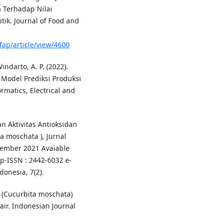
Terhadap Nilai
tik. Journal of Food and
fap/article/view/4600
ndarto, A. P. (2022).
Model Prediksi Produksi
rmatics, Electrical and
an Aktivitas Antioksidan
 moschata ), Jurnal
sember 2021 Avaiable
-ISSN : 2442-6032 e-
onesia, 7(2).
g (Cucurbita moschata)
ir. Indonesian Journal