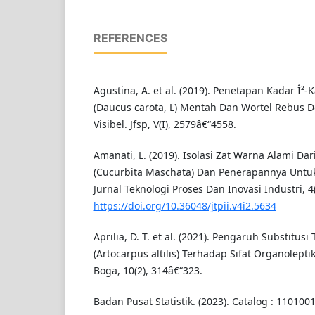
REFERENCES
Agustina, A. et al. (2019). Penetapan Kadar Î²-
(Daucus carota, L) Mentah Dan Wortel Rebus 
Visibel. Jfsp, V(I), 2579â€“4558.
Amanati, L. (2019). Isolasi Zat Warna Alami Da
(Cucurbita Maschata) Dan Penerapannya Unt
Jurnal Teknologi Proses Dan Inovasi Industri, 4(
https://doi.org/10.36048/jtpii.v4i2.5634
Aprilia, D. T. et al. (2021). Pengaruh Substitus
(Artocarpus altilis) Terhadap Sifat Organolepti
Boga, 10(2), 314â€“323.
Badan Pusat Statistik. (2023). Catalog : 1101001