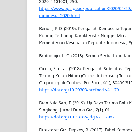
2020, 1101001, 790.
https://www.bps.go.id/publication/2020/04/29
indonesia-2020.html
Bendri, P. D. (2019). Pengaruh Komposisi Tep
Kuning Terhadap Karakteristik Nugget Mocaf 
Kementerian Kesehatan Republik Indonesia, 8(5
Brotodjojo, L. C. (2013). Semua Serba Labu Kun
Cicilia, S. et al. (2018). Pengaruh Substitusi 
Tepung Ketan Hitam (Coleus tuberosus) Terhad
Organoleptik Cookies. Pro Food, 4(1), 304â€“310
https://doi.org/10.29303/profood.v4i1.79
Dian Nila Sari, F. (2019). Uji Daya Terima Bolu
Singkong. Jurnal Dunia Gizi, 2(1), 01.
https://doi.org/10.33085/jdg.v2i1.2982
Direktorat Gizi Depkes, R. (2017). Tabel Kompo