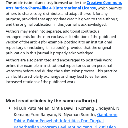
The article is simultaneously licensed under the
Creative Commons
Attribution-ShareAlike 4.0 International License
, which permits
others to share, copy, distribute, and adapt the work for any
purpose, provided that appropriate credit is given to the author(s)
and the original publication in this journal is acknowledged.
Authors may enter into separate, additional contractual
arrangements for the non-exclusive distribution of the published
version of the article (for example, posting it to an institutional
repository or including it in a book), provided that the original
publication in this journal is properly acknowledged.
Authors are also permitted and encouraged to post their work
online (for example, in institutional repositories or on personal
websites) before and during the submission process. This practice
can facilitate scholarly exchange and may lead to earlier and
increased citations of the published work.
Most read articles by the same author(s)
Ni Luh Putu Melani Cintia Dewi, I Komang Lindayani, Ni
Komang Yuni Rahyani, Ni Nyoman Suindri,
Gambaran
Faktor-Faktor Penyebab Infertilitas Dan Tingkat
Keberhasilan Program Bayi Tabung Yang Diikuti Oleh