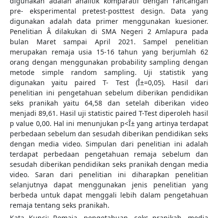
digunakan adalah analitik komparatif dengan rancangan
pre- eksperimental pretest-posttest design. Data yang
digunakan adalah data primer menggunakan kuesioner.
Penelitian Â dilakukan di SMA Negeri 2 Amlapura pada
bulan Maret sampai April 2021. Sampel penelitian
merupakan remaja usia 15-16 tahun yang berjumlah 62
orang dengan menggunakan probability sampling dengan
metode simple random sampling. Uji statistik yang
digunakan yaitu paired T- Test (Î±=0,05). Hasil dari
penelitian ini pengetahuan sebelum diberikan pendidikan
seks pranikah yaitu 64,58 dan setelah diberikan video
menjadi 89,61. Hasil uji statistic paired T-Test diperoleh hasil
p value 0,00. Hal ini menunjukan p<Î± yang artinya terdapat
perbedaan sebelum dan sesudah diberikan pendidikan seks
dengan media video. Simpulan dari penelitian ini adalah
terdapat perbedaan pengetahuan remaja sebelum dan
sesudah diberikan pendidikan seks pranikah dengan media
video. Saran dari penelitian ini diharapkan penelitian
selanjutnya dapat menggunakan jenis penelitian yang
berbeda untuk dapat menggali lebih dalam pengetahuan
remaja tentang seks pranikah.
Kata Kunci: Remaja, pengetahuan, seks pranikah, media