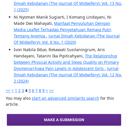
Ilmiah Kebidanan (The Journal Of Midwifery): Vol. 13 No.
1 (2025)
Ni Nyoman Manik Sugiarti, I Komang Lindayani, Ni
Made Dwi Mahayati,
Manfaat Penyuluhan Dengan
Media Leaflet Terhadap Pengetahuan Remaja Putri
Tentang Anemia
,
Jurnal Ilmiah Kebidanan (The Journal
Of Midwifery): Vol. 8 No. 1 (2020)
Ivon Nabila Ikbar, Rekawati Susilaningrum, Aris
Handayani, Tatarini Ika Pipitcahyani,
The Relationship
between Physical Activity and Sleep Quality on Primary
Dysmenorrhoea Pain Levels in Adolescent Girls
,
Jurnal
Ilmiah Kebidanan (The Journal Of Midwifery): Vol. 12 No.
2 (2024)
<<
<
1
2
3
4
5
6
7
8
9
>
>>
You may also
start an advanced similarity search
for this
article.
MAKE A SUBMISSION