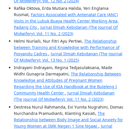
Of Midwifery): Vol. 12 No. 2 (2024)
Rafika Oktova, Erda Mutiara Halida, Yeri Englania
Rusmat,
Factors Associated with Antenatal Care (ANC)
Visits in the Lubuk Buaya Health Center Working Area,
Padang City
,
Jurnal Ilmiah Kebidanan (The Journal Of
Midwifery): Vol. 11 No. 2 (2023)
Helmi Nurlaili, Nur Fitri Ayu Pertiwi,
The Relationship
between Training and Knowledge with Performance of
Posyandu Cadres
,
Jurnal Ilmiah Kebidanan (The Journal
Of Midwifery): Vol. 13 No. 1 (2025)
Indrayani Indrayani, Regina Tedjasulaksana, Made
Widhi Gunapria Darmapatni,
The Relationship Between
Knowledge and Attitudes of Pregnant Women
Regarding the Use of KIA Handbook at the Buleleng I
Community Health Center
,
Jurnal Ilmiah Kebidanan
(The Journal Of Midwifery): Vol. 11 No. 2 (2023)
Destresa Nurul Rahmanda, Evi Yunita Nugrahini, Domas
Nurchandra Pramudianti, Klanting Kasiati,
The
Relationship between Body Image and Social Anxiety for
Young Women at SMK Negeri 1 Sine Ngawi
,
Jurnal