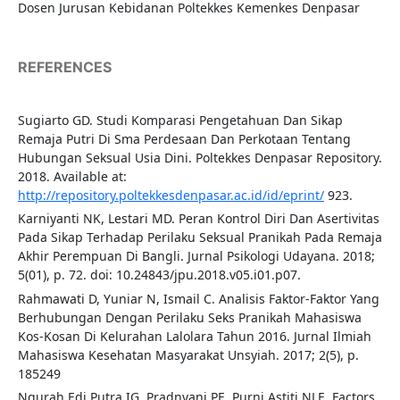
Dosen Jurusan Kebidanan Poltekkes Kemenkes Denpasar
REFERENCES
Sugiarto GD. Studi Komparasi Pengetahuan Dan Sikap
Remaja Putri Di Sma Perdesaan Dan Perkotaan Tentang
Hubungan Seksual Usia Dini. Poltekkes Denpasar Repository.
2018. Available at:
http://repository.poltekkesdenpasar.ac.id/id/eprint/
923.
Karniyanti NK, Lestari MD. Peran Kontrol Diri Dan Asertivitas
Pada Sikap Terhadap Perilaku Seksual Pranikah Pada Remaja
Akhir Perempuan Di Bangli. Jurnal Psikologi Udayana. 2018;
5(01), p. 72. doi: 10.24843/jpu.2018.v05.i01.p07.
Rahmawati D, Yuniar N, Ismail C. Analisis Faktor-Faktor Yang
Berhubungan Dengan Perilaku Seks Pranikah Mahasiswa
Kos-Kosan Di Kelurahan Lalolara Tahun 2016. Jurnal Ilmiah
Mahasiswa Kesehatan Masyarakat Unsyiah. 2017; 2(5), p.
185249
Ngurah Edi Putra IG, Pradnyani PE, Purni Astiti NLE. Factors