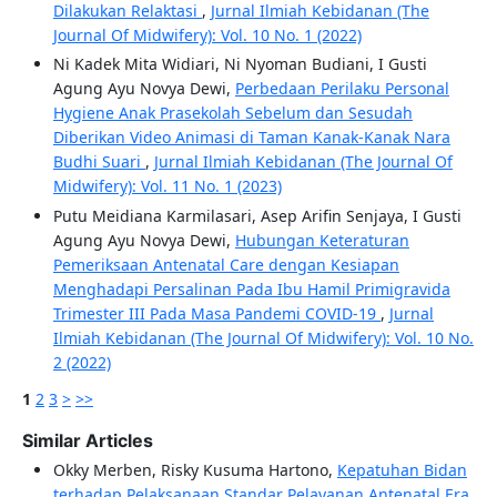
Dilakukan Relaktasi
,
Jurnal Ilmiah Kebidanan (The
Journal Of Midwifery): Vol. 10 No. 1 (2022)
Ni Kadek Mita Widiari, Ni Nyoman Budiani, I Gusti
Agung Ayu Novya Dewi,
Perbedaan Perilaku Personal
Hygiene Anak Prasekolah Sebelum dan Sesudah
Diberikan Video Animasi di Taman Kanak-Kanak Nara
Budhi Suari
,
Jurnal Ilmiah Kebidanan (The Journal Of
Midwifery): Vol. 11 No. 1 (2023)
Putu Meidiana Karmilasari, Asep Arifin Senjaya, I Gusti
Agung Ayu Novya Dewi,
Hubungan Keteraturan
Pemeriksaan Antenatal Care dengan Kesiapan
Menghadapi Persalinan Pada Ibu Hamil Primigravida
Trimester III Pada Masa Pandemi COVID-19
,
Jurnal
Ilmiah Kebidanan (The Journal Of Midwifery): Vol. 10 No.
2 (2022)
1
2
3
>
>>
Similar Articles
Okky Merben, Risky Kusuma Hartono,
Kepatuhan Bidan
terhadap Pelaksanaan Standar Pelayanan Antenatal Era