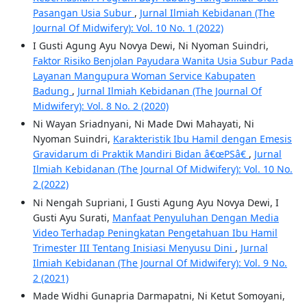
Pasangan Usia Subur
,
Jurnal Ilmiah Kebidanan (The
Journal Of Midwifery): Vol. 10 No. 1 (2022)
I Gusti Agung Ayu Novya Dewi, Ni Nyoman Suindri,
Faktor Risiko Benjolan Payudara Wanita Usia Subur Pada
Layanan Mangupura Woman Service Kabupaten
Badung
,
Jurnal Ilmiah Kebidanan (The Journal Of
Midwifery): Vol. 8 No. 2 (2020)
Ni Wayan Sriadnyani, Ni Made Dwi Mahayati, Ni
Nyoman Suindri,
Karakteristik Ibu Hamil dengan Emesis
Gravidarum di Praktik Mandiri Bidan â€œPSâ€
,
Jurnal
Ilmiah Kebidanan (The Journal Of Midwifery): Vol. 10 No.
2 (2022)
Ni Nengah Supriani, I Gusti Agung Ayu Novya Dewi, I
Gusti Ayu Surati,
Manfaat Penyuluhan Dengan Media
Video Terhadap Peningkatan Pengetahuan Ibu Hamil
Trimester III Tentang Inisiasi Menyusu Dini
,
Jurnal
Ilmiah Kebidanan (The Journal Of Midwifery): Vol. 9 No.
2 (2021)
Made Widhi Gunapria Darmapatni, Ni Ketut Somoyani,