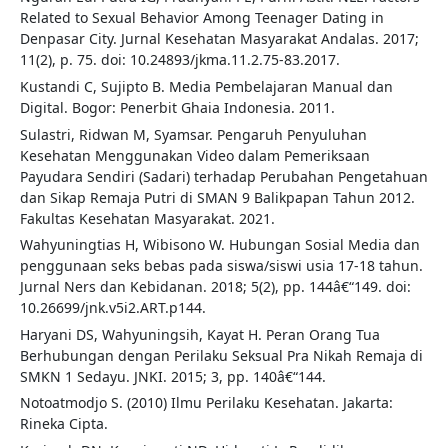
Related to Sexual Behavior Among Teenager Dating in
Denpasar City. Jurnal Kesehatan Masyarakat Andalas. 2017;
11(2), p. 75. doi: 10.24893/jkma.11.2.75-83.2017.
Kustandi C, Sujipto B. Media Pembelajaran Manual dan
Digital. Bogor: Penerbit Ghaia Indonesia. 2011.
Sulastri, Ridwan M, Syamsar. Pengaruh Penyuluhan
Kesehatan Menggunakan Video dalam Pemeriksaan
Payudara Sendiri (Sadari) terhadap Perubahan Pengetahuan
dan Sikap Remaja Putri di SMAN 9 Balikpapan Tahun 2012.
Fakultas Kesehatan Masyarakat. 2021.
Wahyuningtias H, Wibisono W. Hubungan Sosial Media dan
penggunaan seks bebas pada siswa/siswi usia 17-18 tahun.
Jurnal Ners dan Kebidanan. 2018; 5(2), pp. 144â€“149. doi:
10.26699/jnk.v5i2.ART.p144.
Haryani DS, Wahyuningsih, Kayat H. Peran Orang Tua
Berhubungan dengan Perilaku Seksual Pra Nikah Remaja di
SMKN 1 Sedayu. JNKI. 2015; 3, pp. 140â€“144.
Notoatmodjo S. (2010) Ilmu Perilaku Kesehatan. Jakarta:
Rineka Cipta.