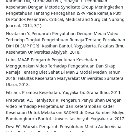
Karimah DN, Kurniawati ND, Hidayati L. Pendidikan
Kesehatan Dengan Metode Syndicate Group Meningkatkan
Pengetahuan Tentang Pencegahan ISPA Pada Remaja Putri
Di Pondok Pesantren. Critical, Medical and Surgical Nursing
Journal. 2014; 3(1).
Novitasari Y. Pengaruh Penyuluhan Dengan Media Video
Terhadap Tingkat Pengetahuan Remaja Tentang Pernikahan
Dini Di SMP PGRIi Kasihan Bantul. Yogyakarta. Fakultas Ilmu
Kesehatan Universitas Aisyiyah. 2018.
Lubis MAAF. Pengaruh Penyuluhan Kesehatan
Menggunakan Video Terhadap Pengetahuan Dan Sikap
Remaja Tentang Diet Sehat Di Man 2 Model Medan Tahun
2018. Fakultas Kesehatan Masyarakat Universitas Sumatera
Utara. 2018.
Fitriani. Promosi Kesehatan. Yogyakarta: Graha Ilmu. 2011.
Prabawati AD, Fathiyatur R. Pengaruh Penyuluhan Dengan
Video Terhadap Pengetahuan dan Keterampilan Kader
Kesehatan Untuk Melakukan SADARI di Desa Sumber Mulyo
Bambanglipuro Bantul. Universitas Aisyah Yogyakarta. 2017.
Devi EC, Warsiti. Pengaruh Penyuluhan Media Audio Visual