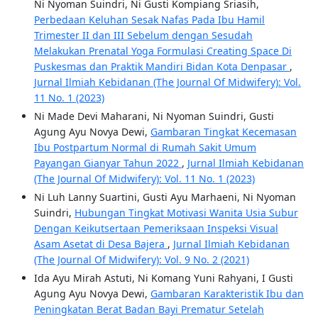
Ni Nyoman Suindri, Ni Gusti Kompiang Sriasih,
Perbedaan Keluhan Sesak Nafas Pada Ibu Hamil
Trimester II dan III Sebelum dengan Sesudah
Melakukan Prenatal Yoga Formulasi Creating Space Di
Puskesmas dan Praktik Mandiri Bidan Kota Denpasar
,
Jurnal Ilmiah Kebidanan (The Journal Of Midwifery): Vol.
11 No. 1 (2023)
Ni Made Devi Maharani, Ni Nyoman Suindri, Gusti
Agung Ayu Novya Dewi,
Gambaran Tingkat Kecemasan
Ibu Postpartum Normal di Rumah Sakit Umum
Payangan Gianyar Tahun 2022
,
Jurnal Ilmiah Kebidanan
(The Journal Of Midwifery): Vol. 11 No. 1 (2023)
Ni Luh Lanny Suartini, Gusti Ayu Marhaeni, Ni Nyoman
Suindri,
Hubungan Tingkat Motivasi Wanita Usia Subur
Dengan Keikutsertaan Pemeriksaan Inspeksi Visual
Asam Asetat di Desa Bajera
,
Jurnal Ilmiah Kebidanan
(The Journal Of Midwifery): Vol. 9 No. 2 (2021)
Ida Ayu Mirah Astuti, Ni Komang Yuni Rahyani, I Gusti
Agung Ayu Novya Dewi,
Gambaran Karakteristik Ibu dan
Peningkatan Berat Badan Bayi Prematur Setelah