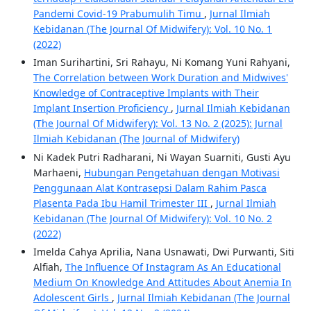
Pandemi Covid-19 Prabumulih Timu
,
Jurnal Ilmiah
Kebidanan (The Journal Of Midwifery): Vol. 10 No. 1
(2022)
Iman Surihartini, Sri Rahayu, Ni Komang Yuni Rahyani,
The Correlation between Work Duration and Midwives'
Knowledge of Contraceptive Implants with Their
Implant Insertion Proficiency
,
Jurnal Ilmiah Kebidanan
(The Journal Of Midwifery): Vol. 13 No. 2 (2025): Jurnal
Ilmiah Kebidanan (The Journal of Midwifery)
Ni Kadek Putri Radharani, Ni Wayan Suarniti, Gusti Ayu
Marhaeni,
Hubungan Pengetahuan dengan Motivasi
Penggunaan Alat Kontrasepsi Dalam Rahim Pasca
Plasenta Pada Ibu Hamil Trimester III
,
Jurnal Ilmiah
Kebidanan (The Journal Of Midwifery): Vol. 10 No. 2
(2022)
Imelda Cahya Aprilia, Nana Usnawati, Dwi Purwanti, Siti
Alfiah,
The Influence Of Instagram As An Educational
Medium On Knowledge And Attitudes About Anemia In
Adolescent Girls
,
Jurnal Ilmiah Kebidanan (The Journal