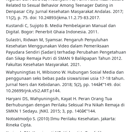
Related to Sexual Behavior Among Teenager Dating in
Denpasar City. Jurnal Kesehatan Masyarakat Andalas. 2017;
11(2), p. 75. doi: 10.24893/jkma.11.2.75-83.2017.
Kustandi C, Sujipto B. Media Pembelajaran Manual dan
Digital. Bogor: Penerbit Ghaia Indonesia. 2011.
Sulastri, Ridwan M, Syamsar. Pengaruh Penyuluhan
Kesehatan Menggunakan Video dalam Pemeriksaan
Payudara Sendiri (Sadari) terhadap Perubahan Pengetahuan
dan Sikap Remaja Putri di SMAN 9 Balikpapan Tahun 2012.
Fakultas Kesehatan Masyarakat. 2021.
Wahyuningtias H, Wibisono W. Hubungan Sosial Media dan
penggunaan seks bebas pada siswa/siswi usia 17-18 tahun.
Jurnal Ners dan Kebidanan. 2018; 5(2), pp. 144â€“149. doi:
10.26699/jnk.v5i2.ART.p144.
Haryani DS, Wahyuningsih, Kayat H. Peran Orang Tua
Berhubungan dengan Perilaku Seksual Pra Nikah Remaja di
SMKN 1 Sedayu. JNKI. 2015; 3, pp. 140â€“144.
Notoatmodjo S. (2010) Ilmu Perilaku Kesehatan. Jakarta:
Rineka Cipta.