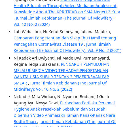
Health Education Through Video Media on Adolescent
Knowledge About The KRR TRIAD on SMA Negeri 2 Kuta
,
Jurnal Ilmiah Kebidanan (The Journal Of Midwifery):
Vol. 12 No. 2 (2024)
Luh Widiastini, Ni Ketut Somoyani, Juliana Mauliku,
Gambaran Pengetahuan dan Sikap Ibu Hamil tentang
Pencegahan Coronavirus Disease 19
,
Jurnal Ilmiah
Kebidanan (The Journal Of Midwifery): Vol. 9 No. 2 (2021)
Ni Kadek Ari Dwiyanti, Ni Made Dwi Purnamayanti,
Regina Tedja Sulaksana,
PENGARUH PENYULUHAN
MELALUI MEDIA VIDEO TERHADAP PENGETAHUAN
WANITA USIA SUBUR TENTANG PEMERIKSAAN PAP
SMEAR
,
Jurnal Ilmiah Kebidanan (The Journal Of
Midwifery): Vol. 10 No. 2 (2022)
Ni Kadek Mita Widiari, Ni Nyoman Budiani, I Gusti
Agung Ayu Novya Dewi,
Perbedaan Perilaku Personal
Hygiene Anak Prasekolah Sebelum dan Sesudah
Diberikan Video Animasi di Taman Kanak-Kanak Nara
Budhi Suari
,
Jurnal Ilmiah Kebidanan (The Journal Of