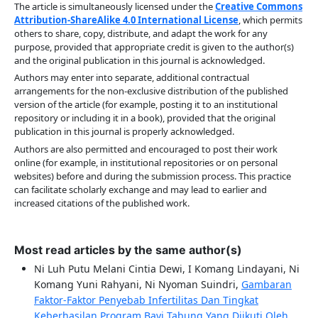
The article is simultaneously licensed under the
Creative Commons
Attribution-ShareAlike 4.0 International License
, which permits
others to share, copy, distribute, and adapt the work for any
purpose, provided that appropriate credit is given to the author(s)
and the original publication in this journal is acknowledged.
Authors may enter into separate, additional contractual
arrangements for the non-exclusive distribution of the published
version of the article (for example, posting it to an institutional
repository or including it in a book), provided that the original
publication in this journal is properly acknowledged.
Authors are also permitted and encouraged to post their work
online (for example, in institutional repositories or on personal
websites) before and during the submission process. This practice
can facilitate scholarly exchange and may lead to earlier and
increased citations of the published work.
Most read articles by the same author(s)
Ni Luh Putu Melani Cintia Dewi, I Komang Lindayani, Ni
Komang Yuni Rahyani, Ni Nyoman Suindri,
Gambaran
Faktor-Faktor Penyebab Infertilitas Dan Tingkat
Keberhasilan Program Bayi Tabung Yang Diikuti Oleh