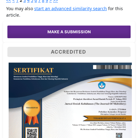
<<
<
1
2
3
4
5
6
7
8
9
>
>>
You may also
start an advanced similarity search
for this
article.
MAKE A SUBMISSION
ACCREDITED