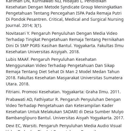
Karimah DN, Kurniawati ND, Hidayati L. Pendidikan
Kesehatan Dengan Metode Syndicate Group Meningkatkan
Pengetahuan Tentang Pencegahan ISPA Pada Remaja Putri
Di Pondok Pesantren. Critical, Medical and Surgical Nursing
Journal. 2014; 3(1).
Novitasari Y. Pengaruh Penyuluhan Dengan Media Video
Terhadap Tingkat Pengetahuan Remaja Tentang Pernikahan
Dini Di SMP PGRIi Kasihan Bantul. Yogyakarta. Fakultas Ilmu
Kesehatan Universitas Aisyiyah. 2018.
Lubis MAAF. Pengaruh Penyuluhan Kesehatan
Menggunakan Video Terhadap Pengetahuan Dan Sikap
Remaja Tentang Diet Sehat Di Man 2 Model Medan Tahun
2018. Fakultas Kesehatan Masyarakat Universitas Sumatera
Utara. 2018.
Fitriani. Promosi Kesehatan. Yogyakarta: Graha Ilmu. 2011.
Prabawati AD, Fathiyatur R. Pengaruh Penyuluhan Dengan
Video Terhadap Pengetahuan dan Keterampilan Kader
Kesehatan Untuk Melakukan SADARI di Desa Sumber Mulyo
Bambanglipuro Bantul. Universitas Aisyah Yogyakarta. 2017.
Devi EC, Warsiti. Pengaruh Penyuluhan Media Audio Visual