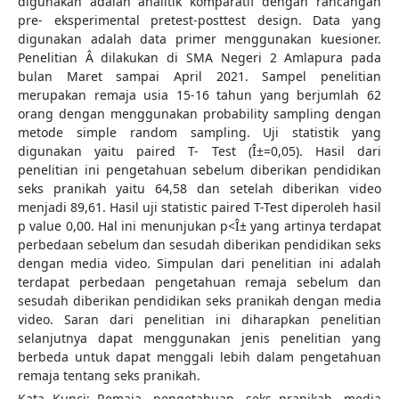
digunakan adalah analitik komparatif dengan rancangan
pre- eksperimental pretest-posttest design. Data yang
digunakan adalah data primer menggunakan kuesioner.
Penelitian Â dilakukan di SMA Negeri 2 Amlapura pada
bulan Maret sampai April 2021. Sampel penelitian
merupakan remaja usia 15-16 tahun yang berjumlah 62
orang dengan menggunakan probability sampling dengan
metode simple random sampling. Uji statistik yang
digunakan yaitu paired T- Test (Î±=0,05). Hasil dari
penelitian ini pengetahuan sebelum diberikan pendidikan
seks pranikah yaitu 64,58 dan setelah diberikan video
menjadi 89,61. Hasil uji statistic paired T-Test diperoleh hasil
p value 0,00. Hal ini menunjukan p<Î± yang artinya terdapat
perbedaan sebelum dan sesudah diberikan pendidikan seks
dengan media video. Simpulan dari penelitian ini adalah
terdapat perbedaan pengetahuan remaja sebelum dan
sesudah diberikan pendidikan seks pranikah dengan media
video. Saran dari penelitian ini diharapkan penelitian
selanjutnya dapat menggunakan jenis penelitian yang
berbeda untuk dapat menggali lebih dalam pengetahuan
remaja tentang seks pranikah.
Kata Kunci: Remaja, pengetahuan, seks pranikah, media