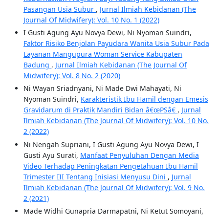
Pasangan Usia Subur
,
Jurnal Ilmiah Kebidanan (The
Journal Of Midwifery): Vol. 10 No. 1 (2022)
I Gusti Agung Ayu Novya Dewi, Ni Nyoman Suindri,
Faktor Risiko Benjolan Payudara Wanita Usia Subur Pada
Layanan Mangupura Woman Service Kabupaten
Badung
,
Jurnal Ilmiah Kebidanan (The Journal Of
Midwifery): Vol. 8 No. 2 (2020)
Ni Wayan Sriadnyani, Ni Made Dwi Mahayati, Ni
Nyoman Suindri,
Karakteristik Ibu Hamil dengan Emesis
Gravidarum di Praktik Mandiri Bidan â€œPSâ€
,
Jurnal
Ilmiah Kebidanan (The Journal Of Midwifery): Vol. 10 No.
2 (2022)
Ni Nengah Supriani, I Gusti Agung Ayu Novya Dewi, I
Gusti Ayu Surati,
Manfaat Penyuluhan Dengan Media
Video Terhadap Peningkatan Pengetahuan Ibu Hamil
Trimester III Tentang Inisiasi Menyusu Dini
,
Jurnal
Ilmiah Kebidanan (The Journal Of Midwifery): Vol. 9 No.
2 (2021)
Made Widhi Gunapria Darmapatni, Ni Ketut Somoyani,