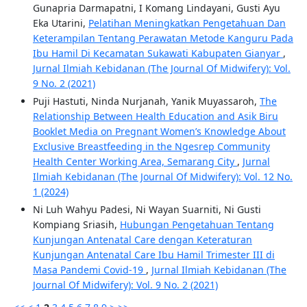
Gunapria Darmapatni, I Komang Lindayani, Gusti Ayu
Eka Utarini,
Pelatihan Meningkatkan Pengetahuan Dan
Keterampilan Tentang Perawatan Metode Kanguru Pada
Ibu Hamil Di Kecamatan Sukawati Kabupaten Gianyar
,
Jurnal Ilmiah Kebidanan (The Journal Of Midwifery): Vol.
9 No. 2 (2021)
Puji Hastuti, Ninda Nurjanah, Yanik Muyassaroh,
The
Relationship Between Health Education and Asik Biru
Booklet Media on Pregnant Women’s Knowledge About
Exclusive Breastfeeding in the Ngesrep Community
Health Center Working Area, Semarang City
,
Jurnal
Ilmiah Kebidanan (The Journal Of Midwifery): Vol. 12 No.
1 (2024)
Ni Luh Wahyu Padesi, Ni Wayan Suarniti, Ni Gusti
Kompiang Sriasih,
Hubungan Pengetahuan Tentang
Kunjungan Antenatal Care dengan Keteraturan
Kunjungan Antenatal Care Ibu Hamil Trimester III di
Masa Pandemi Covid-19
,
Jurnal Ilmiah Kebidanan (The
Journal Of Midwifery): Vol. 9 No. 2 (2021)