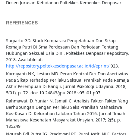
Dosen Jurusan Kebidanan Poltekkes Kemenkes Denpasar
REFERENCES
Sugiarto GD. Studi Komparasi Pengetahuan Dan Sikap
Remaja Putri Di Sma Perdesaan Dan Perkotaan Tentang
Hubungan Seksual Usia Dini. Poltekkes Denpasar Repository.
2018. Available at:
http://repository.poltekkesdenpasar.ac.id/id/eprint/
923.
Karniyanti NK, Lestari MD. Peran Kontrol Diri Dan Asertivitas
Pada Sikap Terhadap Perilaku Seksual Pranikah Pada Remaja
Akhir Perempuan Di Bangli. Jurnal Psikologi Udayana. 2018;
5(01), p. 72. doi: 10.24843/jpu.2018.v05.i01.p07.
Rahmawati D, Yuniar N, Ismail C. Analisis Faktor-Faktor Yang
Berhubungan Dengan Perilaku Seks Pranikah Mahasiswa
Kos-Kosan Di Kelurahan Lalolara Tahun 2016. Jurnal Ilmiah
Mahasiswa Kesehatan Masyarakat Unsyiah. 2017; 2(5), p.
185249
Ngurah Edi Putra IG, Pradnyani PE, Purni Astiti NLE. Factors