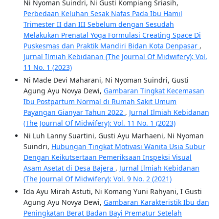
Ni Nyoman Suindri, Ni Gusti Kompiang Sriasih,
Perbedaan Keluhan Sesak Nafas Pada Ibu Hamil
Trimester II dan III Sebelum dengan Sesudah
Melakukan Prenatal Yoga Formulasi Creating Space Di
Puskesmas dan Praktik Mandiri Bidan Kota Denpasar
,
Jurnal Ilmiah Kebidanan (The Journal Of Midwifery): Vol.
11 No. 1 (2023)
Ni Made Devi Maharani, Ni Nyoman Suindri, Gusti
Agung Ayu Novya Dewi,
Gambaran Tingkat Kecemasan
Ibu Postpartum Normal di Rumah Sakit Umum
Payangan Gianyar Tahun 2022
,
Jurnal Ilmiah Kebidanan
(The Journal Of Midwifery): Vol. 11 No. 1 (2023)
Ni Luh Lanny Suartini, Gusti Ayu Marhaeni, Ni Nyoman
Suindri,
Hubungan Tingkat Motivasi Wanita Usia Subur
Dengan Keikutsertaan Pemeriksaan Inspeksi Visual
Asam Asetat di Desa Bajera
,
Jurnal Ilmiah Kebidanan
(The Journal Of Midwifery): Vol. 9 No. 2 (2021)
Ida Ayu Mirah Astuti, Ni Komang Yuni Rahyani, I Gusti
Agung Ayu Novya Dewi,
Gambaran Karakteristik Ibu dan
Peningkatan Berat Badan Bayi Prematur Setelah