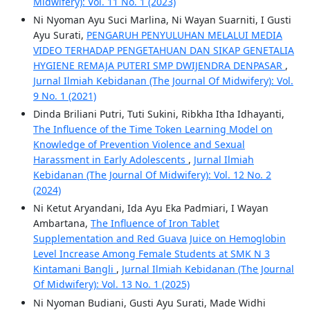
Midwifery): Vol. 11 No. 1 (2023)
Ni Nyoman Ayu Suci Marlina, Ni Wayan Suarniti, I Gusti
Ayu Surati,
PENGARUH PENYULUHAN MELALUI MEDIA
VIDEO TERHADAP PENGETAHUAN DAN SIKAP GENETALIA
HYGIENE REMAJA PUTERI SMP DWIJENDRA DENPASAR
,
Jurnal Ilmiah Kebidanan (The Journal Of Midwifery): Vol.
9 No. 1 (2021)
Dinda Briliani Putri, Tuti Sukini, Ribkha Itha Idhayanti,
The Influence of the Time Token Learning Model on
Knowledge of Prevention Violence and Sexual
Harassment in Early Adolescents
,
Jurnal Ilmiah
Kebidanan (The Journal Of Midwifery): Vol. 12 No. 2
(2024)
Ni Ketut Aryandani, Ida Ayu Eka Padmiari, I Wayan
Ambartana,
The Influence of Iron Tablet
Supplementation and Red Guava Juice on Hemoglobin
Level Increase Among Female Students at SMK N 3
Kintamani Bangli
,
Jurnal Ilmiah Kebidanan (The Journal
Of Midwifery): Vol. 13 No. 1 (2025)
Ni Nyoman Budiani, Gusti Ayu Surati, Made Widhi