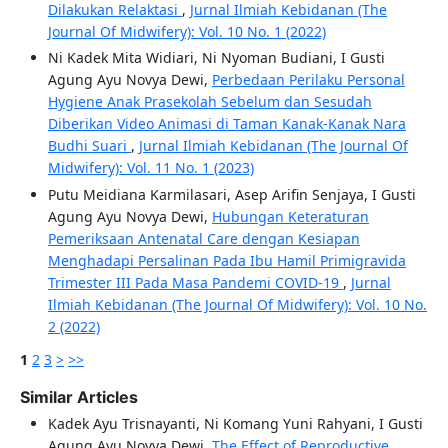
Dilakukan Relaktasi
,
Jurnal Ilmiah Kebidanan (The
Journal Of Midwifery): Vol. 10 No. 1 (2022)
Ni Kadek Mita Widiari, Ni Nyoman Budiani, I Gusti
Agung Ayu Novya Dewi,
Perbedaan Perilaku Personal
Hygiene Anak Prasekolah Sebelum dan Sesudah
Diberikan Video Animasi di Taman Kanak-Kanak Nara
Budhi Suari
,
Jurnal Ilmiah Kebidanan (The Journal Of
Midwifery): Vol. 11 No. 1 (2023)
Putu Meidiana Karmilasari, Asep Arifin Senjaya, I Gusti
Agung Ayu Novya Dewi,
Hubungan Keteraturan
Pemeriksaan Antenatal Care dengan Kesiapan
Menghadapi Persalinan Pada Ibu Hamil Primigravida
Trimester III Pada Masa Pandemi COVID-19
,
Jurnal
Ilmiah Kebidanan (The Journal Of Midwifery): Vol. 10 No.
2 (2022)
1
2
3
>
>>
Similar Articles
Kadek Ayu Trisnayanti, Ni Komang Yuni Rahyani, I Gusti
Agung Ayu Novya Dewi,
The Effect of Reproductive