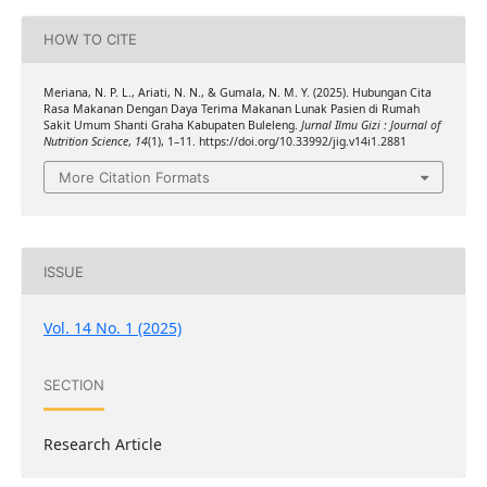
HOW TO CITE
Meriana, N. P. L., Ariati, N. N., & Gumala, N. M. Y. (2025). Hubungan Cita
Rasa Makanan Dengan Daya Terima Makanan Lunak Pasien di Rumah
Sakit Umum Shanti Graha Kabupaten Buleleng.
Jurnal Ilmu Gizi : Journal of
Nutrition Science
,
14
(1), 1–11. https://doi.org/10.33992/jig.v14i1.2881
More Citation Formats
ISSUE
Vol. 14 No. 1 (2025)
SECTION
Research Article