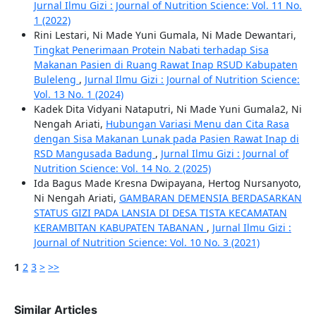
Jurnal Ilmu Gizi : Journal of Nutrition Science: Vol. 11 No.
1 (2022)
Rini Lestari, Ni Made Yuni Gumala, Ni Made Dewantari,
Tingkat Penerimaan Protein Nabati terhadap Sisa
Makanan Pasien di Ruang Rawat Inap RSUD Kabupaten
Buleleng
,
Jurnal Ilmu Gizi : Journal of Nutrition Science:
Vol. 13 No. 1 (2024)
Kadek Dita Vidyani Nataputri, Ni Made Yuni Gumala2, Ni
Nengah Ariati,
Hubungan Variasi Menu dan Cita Rasa
dengan Sisa Makanan Lunak pada Pasien Rawat Inap di
RSD Mangusada Badung
,
Jurnal Ilmu Gizi : Journal of
Nutrition Science: Vol. 14 No. 2 (2025)
Ida Bagus Made Kresna Dwipayana, Hertog Nursanyoto,
Ni Nengah Ariati,
GAMBARAN DEMENSIA BERDASARKAN
STATUS GIZI PADA LANSIA DI DESA TISTA KECAMATAN
KERAMBITAN KABUPATEN TABANAN
,
Jurnal Ilmu Gizi :
Journal of Nutrition Science: Vol. 10 No. 3 (2021)
1
2
3
>
>>
Similar Articles