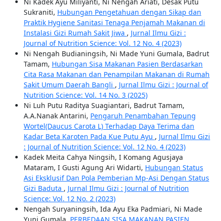
Ni Kadek Ayu Miliyanti, Ni Nengah Ariati, Desak Putu
Sukraniti,
Hubungan Pengetahuan dengan Sikap dan
Praktik Hygiene Sanitasi Tenaga Penjamah Makanan di
Instalasi Gizi Rumah Sakit Jiwa
,
Jurnal Ilmu Gizi :
Journal of Nutrition Science: Vol. 12 No. 4 (2023)
Ni Nengah Budianingsih, Ni Made Yuni Gumala, Badrut
Tamam,
Hubungan Sisa Makanan Pasien Berdasarkan
Cita Rasa Makanan dan Penampilan Makanan di Rumah
Sakit Umum Daerah Bangli
,
Jurnal Ilmu Gizi : Journal of
Nutrition Science: Vol. 14 No. 3 (2025)
Ni Luh Putu Raditya Suagiantari, Badrut Tamam,
A.A.Nanak Antarini,
Pengaruh Penambahan Tepung
Wortel(Daucus Carota L) Terhadap Daya Terima dan
Kadar Beta Karoten Pada Kue Putu Ayu
,
Jurnal Ilmu Gizi
: Journal of Nutrition Science: Vol. 12 No. 4 (2023)
Kadek Meita Cahya Ningsih, I Komang Agusjaya
Mataram, I Gusti Agung Ari Widarti,
Hubungan Status
Asi Eksklusif Dan Pola Pemberian Mp-Asi Dengan Status
Gizi Baduta
,
Jurnal Ilmu Gizi : Journal of Nutrition
Science: Vol. 12 No. 2 (2023)
Nengah Suryaningsih, Ida Ayu Eka Padmiari, Ni Made
Yuni Gumala,
PERBEDAAN SISA MAKANAN PASIEN