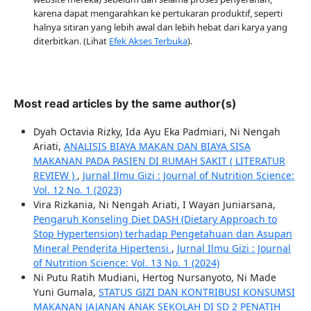
karena dapat mengarahkan ke pertukaran produktif, seperti
halnya sitiran yang lebih awal dan lebih hebat dari karya yang
diterbitkan. (Lihat
Efek Akses Terbuka
).
Most read articles by the same author(s)
Dyah Octavia Rizky, Ida Ayu Eka Padmiari, Ni Nengah
Ariati,
ANALISIS BIAYA MAKAN DAN BIAYA SISA
MAKANAN PADA PASIEN DI RUMAH SAKIT ( LITERATUR
REVIEW )
,
Jurnal Ilmu Gizi : Journal of Nutrition Science:
Vol. 12 No. 1 (2023)
Vira Rizkania, Ni Nengah Ariati, I Wayan Juniarsana,
Pengaruh Konseling Diet DASH (Dietary Approach to
Stop Hypertension) terhadap Pengetahuan dan Asupan
Mineral Penderita Hipertensi
,
Jurnal Ilmu Gizi : Journal
of Nutrition Science: Vol. 13 No. 1 (2024)
Ni Putu Ratih Mudiani, Hertog Nursanyoto, Ni Made
Yuni Gumala,
STATUS GIZI DAN KONTRIBUSI KONSUMSI
MAKANAN JAJANAN ANAK SEKOLAH DI SD 2 PENATIH