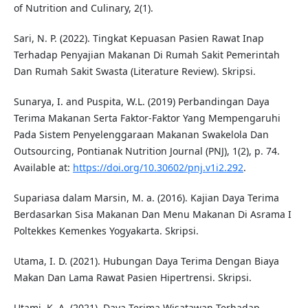
of Nutrition and Culinary, 2(1).
Sari, N. P. (2022). Tingkat Kepuasan Pasien Rawat Inap
Terhadap Penyajian Makanan Di Rumah Sakit Pemerintah
Dan Rumah Sakit Swasta (Literature Review). Skripsi.
Sunarya, I. and Puspita, W.L. (2019) Perbandingan Daya
Terima Makanan Serta Faktor-Faktor Yang Mempengaruhi
Pada Sistem Penyelenggaraan Makanan Swakelola Dan
Outsourcing, Pontianak Nutrition Journal (PNJ), 1(2), p. 74.
Available at:
https://doi.org/10.30602/pnj.v1i2.292
.
Supariasa dalam Marsin, M. a. (2016). Kajian Daya Terima
Berdasarkan Sisa Makanan Dan Menu Makanan Di Asrama I
Poltekkes Kemenkes Yogyakarta. Skripsi.
Utama, I. D. (2021). Hubungan Daya Terima Dengan Biaya
Makan Dan Lama Rawat Pasien Hipertrensi. Skripsi.
Utami, K. A. (2021). Daya Terima Wisatawan Terhadap