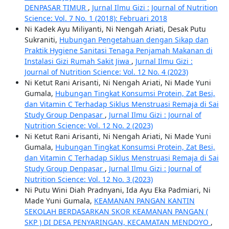
DENPASAR TIMUR
,
Jurnal Ilmu Gizi : Journal of Nutrition
Science: Vol. 7 No. 1 (2018): Februari 2018
Ni Kadek Ayu Miliyanti, Ni Nengah Ariati, Desak Putu
Sukraniti,
Hubungan Pengetahuan dengan Sikap dan
Praktik Hygiene Sanitasi Tenaga Penjamah Makanan di
Instalasi Gizi Rumah Sakit Jiwa
,
Jurnal Ilmu Gizi :
Journal of Nutrition Science: Vol. 12 No. 4 (2023)
Ni Ketut Rani Arisanti, Ni Nengah Ariati, Ni Made Yuni
Gumala,
Hubungan Tingkat Konsumsi Protein, Zat Besi,
dan Vitamin C Terhadap Siklus Menstruasi Remaja di Sai
Study Group Denpasar
,
Jurnal Ilmu Gizi : Journal of
Nutrition Science: Vol. 12 No. 2 (2023)
Ni Ketut Rani Arisanti, Ni Nengah Ariati, Ni Made Yuni
Gumala,
Hubungan Tingkat Konsumsi Protein, Zat Besi,
dan Vitamin C Terhadap Siklus Menstruasi Remaja di Sai
Study Group Denpasar
,
Jurnal Ilmu Gizi : Journal of
Nutrition Science: Vol. 12 No. 3 (2023)
Ni Putu Wini Diah Pradnyani, Ida Ayu Eka Padmiari, Ni
Made Yuni Gumala,
KEAMANAN PANGAN KANTIN
SEKOLAH BERDASARKAN SKOR KEAMANAN PANGAN (
SKP ) DI DESA PENYARINGAN, KECAMATAN MENDOYO
,