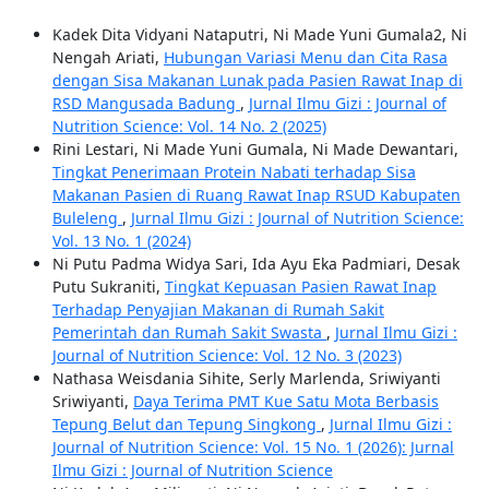
Kadek Dita Vidyani Nataputri, Ni Made Yuni Gumala2, Ni
Nengah Ariati,
Hubungan Variasi Menu dan Cita Rasa
dengan Sisa Makanan Lunak pada Pasien Rawat Inap di
RSD Mangusada Badung
,
Jurnal Ilmu Gizi : Journal of
Nutrition Science: Vol. 14 No. 2 (2025)
Rini Lestari, Ni Made Yuni Gumala, Ni Made Dewantari,
Tingkat Penerimaan Protein Nabati terhadap Sisa
Makanan Pasien di Ruang Rawat Inap RSUD Kabupaten
Buleleng
,
Jurnal Ilmu Gizi : Journal of Nutrition Science:
Vol. 13 No. 1 (2024)
Ni Putu Padma Widya Sari, Ida Ayu Eka Padmiari, Desak
Putu Sukraniti,
Tingkat Kepuasan Pasien Rawat Inap
Terhadap Penyajian Makanan di Rumah Sakit
Pemerintah dan Rumah Sakit Swasta
,
Jurnal Ilmu Gizi :
Journal of Nutrition Science: Vol. 12 No. 3 (2023)
Nathasa Weisdania Sihite, Serly Marlenda, Sriwiyanti
Sriwiyanti,
Daya Terima PMT Kue Satu Mota Berbasis
Tepung Belut dan Tepung Singkong
,
Jurnal Ilmu Gizi :
Journal of Nutrition Science: Vol. 15 No. 1 (2026): Jurnal
Ilmu Gizi : Journal of Nutrition Science