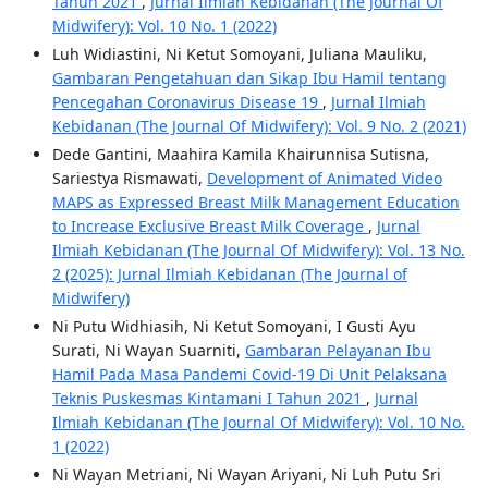
Tahun 2021
,
Jurnal Ilmiah Kebidanan (The Journal Of
Midwifery): Vol. 10 No. 1 (2022)
Luh Widiastini, Ni Ketut Somoyani, Juliana Mauliku,
Gambaran Pengetahuan dan Sikap Ibu Hamil tentang
Pencegahan Coronavirus Disease 19
,
Jurnal Ilmiah
Kebidanan (The Journal Of Midwifery): Vol. 9 No. 2 (2021)
Dede Gantini, Maahira Kamila Khairunnisa Sutisna,
Sariestya Rismawati,
Development of Animated Video
MAPS as Expressed Breast Milk Management Education
to Increase Exclusive Breast Milk Coverage
,
Jurnal
Ilmiah Kebidanan (The Journal Of Midwifery): Vol. 13 No.
2 (2025): Jurnal Ilmiah Kebidanan (The Journal of
Midwifery)
Ni Putu Widhiasih, Ni Ketut Somoyani, I Gusti Ayu
Surati, Ni Wayan Suarniti,
Gambaran Pelayanan Ibu
Hamil Pada Masa Pandemi Covid-19 Di Unit Pelaksana
Teknis Puskesmas Kintamani I Tahun 2021
,
Jurnal
Ilmiah Kebidanan (The Journal Of Midwifery): Vol. 10 No.
1 (2022)
Ni Wayan Metriani, Ni Wayan Ariyani, Ni Luh Putu Sri