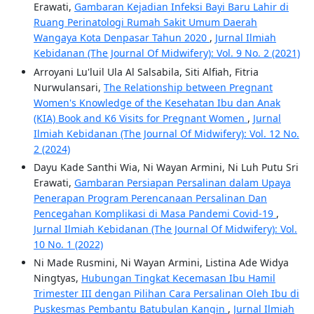
Erawati,
Gambaran Kejadian Infeksi Bayi Baru Lahir di
Ruang Perinatologi Rumah Sakit Umum Daerah
Wangaya Kota Denpasar Tahun 2020
,
Jurnal Ilmiah
Kebidanan (The Journal Of Midwifery): Vol. 9 No. 2 (2021)
Arroyani Lu'luil Ula Al Salsabila, Siti Alfiah, Fitria
Nurwulansari,
The Relationship between Pregnant
Women's Knowledge of the Kesehatan Ibu dan Anak
(KIA) Book and K6 Visits for Pregnant Women
,
Jurnal
Ilmiah Kebidanan (The Journal Of Midwifery): Vol. 12 No.
2 (2024)
Dayu Kade Santhi Wia, Ni Wayan Armini, Ni Luh Putu Sri
Erawati,
Gambaran Persiapan Persalinan dalam Upaya
Penerapan Program Perencanaan Persalinan Dan
Pencegahan Komplikasi di Masa Pandemi Covid-19
,
Jurnal Ilmiah Kebidanan (The Journal Of Midwifery): Vol.
10 No. 1 (2022)
Ni Made Rusmini, Ni Wayan Armini, Listina Ade Widya
Ningtyas,
Hubungan Tingkat Kecemasan Ibu Hamil
Trimester III dengan Pilihan Cara Persalinan Oleh Ibu di
Puskesmas Pembantu Batubulan Kangin
,
Jurnal Ilmiah