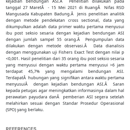
kejadian bendungan ASI.Â Penelitian dilakukan pada
tanggal 27 MaretÂ - 15 Mei 2021 di RuangÂ Nifas RSD
Mangusada Kabupaten Badung.Â Jenis penelitian analitik
dengan metode pendekatan cross sectional, data yang
dikumpulkan adalah data primer waktu pertama menyusui
ibu post seksio sesaria dengan kejadian bendungan ASI
dengan jumlah sampel 55 orang.Â Pengumpulan data
dilakukan dengan metode observasi.Â Data dianalisis
dengan menggunakan uji Fishers Exact Test dengan nilai p
<0,001. Hasil penelitian dari 35 orang ibu post seksio sesaria
yang menyusui dengan waktu pertama menyusui >6 jam
terdapat 45,7% yang mengalami bendungan ASI.
TerdapatÂ hubungan yang signifikan antara waktu pertama
menyusuiÂ dengan kejadian bendungan ASI.Â Saran
kepada petugas agar meningkatkan informasinya dalam hal
perawatan payudara danÂ pemberian ASI segera setelah
melahirkan sesuai dengan Standar Prosedur Operasional
(SPO) yang berlaku.
REFERENCES