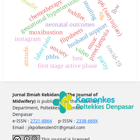
gestational hypertension.
roselle
sp6 (sanyinjiao)
chemotherapy
stunting
lbw
toddler.
age
neonatal outcomes
husband support
flipsheets
preeclampsia
moxibustion
labor pain
muac
instagram
anxiety
covid-19
video
attitude.
phbs.
parity
bmi
first stage active phase
Jurnal Ilmiah Kebidanan (The Journal of
Midwifery)
is published by the Midwifery
Department, Poltekkes Kemenkes
Denpasar
e-ISSN :
2721-8864
p-ISSN :
2338-669X
Email : jikpolkesden01@gmail.com
This journal is licensed