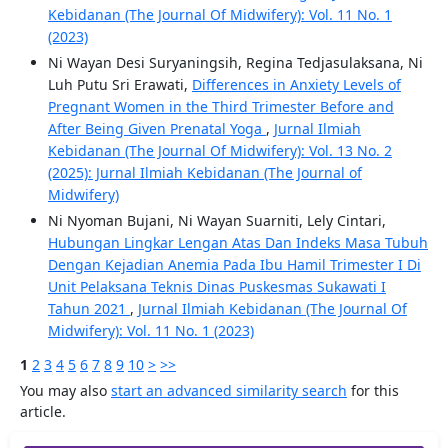
Kebidanan (The Journal Of Midwifery): Vol. 11 No. 1
(2023)
Ni Wayan Desi Suryaningsih, Regina Tedjasulaksana, Ni
Luh Putu Sri Erawati,
Differences in Anxiety Levels of
Pregnant Women in the Third Trimester Before and
After Being Given Prenatal Yoga
,
Jurnal Ilmiah
Kebidanan (The Journal Of Midwifery): Vol. 13 No. 2
(2025): Jurnal Ilmiah Kebidanan (The Journal of
Midwifery)
Ni Nyoman Bujani, Ni Wayan Suarniti, Lely Cintari,
Hubungan Lingkar Lengan Atas Dan Indeks Masa Tubuh
Dengan Kejadian Anemia Pada Ibu Hamil Trimester I Di
Unit Pelaksana Teknis Dinas Puskesmas Sukawati I
Tahun 2021
,
Jurnal Ilmiah Kebidanan (The Journal Of
Midwifery): Vol. 11 No. 1 (2023)
1
2
3
4
5
6
7
8
9
10
>
>>
You may also
start an advanced similarity search
for this
article.