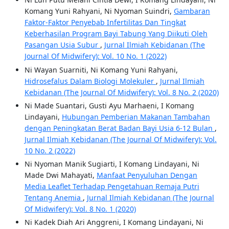
Komang Yuni Rahyani, Ni Nyoman Suindri,
Gambaran
Faktor-Faktor Penyebab Infertilitas Dan Tingkat
Keberhasilan Program Bayi Tabung Yang Diikuti Oleh
Pasangan Usia Subur
,
Jurnal Ilmiah Kebidanan (The
Journal Of Midwifery): Vol. 10 No. 1 (2022)
Ni Wayan Suarniti, Ni Komang Yuni Rahyani,
Hidrosefalus Dalam Biologi Molekuler
,
Jurnal Ilmiah
Kebidanan (The Journal Of Midwifery): Vol. 8 No. 2 (2020)
Ni Made Suantari, Gusti Ayu Marhaeni, I Komang
Lindayani,
Hubungan Pemberian Makanan Tambahan
dengan Peningkatan Berat Badan Bayi Usia 6-12 Bulan
,
Jurnal Ilmiah Kebidanan (The Journal Of Midwifery): Vol.
10 No. 2 (2022)
Ni Nyoman Manik Sugiarti, I Komang Lindayani, Ni
Made Dwi Mahayati,
Manfaat Penyuluhan Dengan
Media Leaflet Terhadap Pengetahuan Remaja Putri
Tentang Anemia
,
Jurnal Ilmiah Kebidanan (The Journal
Of Midwifery): Vol. 8 No. 1 (2020)
Ni Kadek Diah Ari Anggreni, I Komang Lindayani, Ni