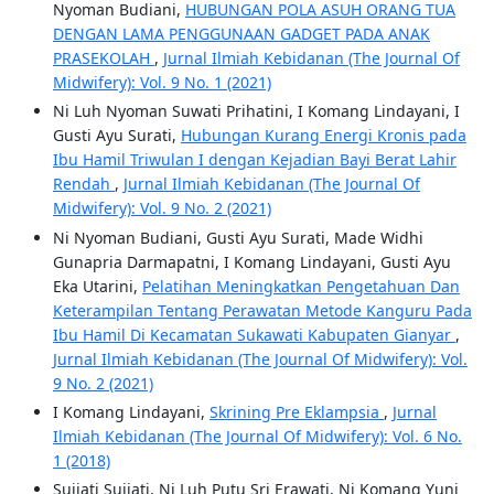
Nyoman Budiani,
HUBUNGAN POLA ASUH ORANG TUA
DENGAN LAMA PENGGUNAAN GADGET PADA ANAK
PRASEKOLAH
,
Jurnal Ilmiah Kebidanan (The Journal Of
Midwifery): Vol. 9 No. 1 (2021)
Ni Luh Nyoman Suwati Prihatini, I Komang Lindayani, I
Gusti Ayu Surati,
Hubungan Kurang Energi Kronis pada
Ibu Hamil Triwulan I dengan Kejadian Bayi Berat Lahir
Rendah
,
Jurnal Ilmiah Kebidanan (The Journal Of
Midwifery): Vol. 9 No. 2 (2021)
Ni Nyoman Budiani, Gusti Ayu Surati, Made Widhi
Gunapria Darmapatni, I Komang Lindayani, Gusti Ayu
Eka Utarini,
Pelatihan Meningkatkan Pengetahuan Dan
Keterampilan Tentang Perawatan Metode Kanguru Pada
Ibu Hamil Di Kecamatan Sukawati Kabupaten Gianyar
,
Jurnal Ilmiah Kebidanan (The Journal Of Midwifery): Vol.
9 No. 2 (2021)
I Komang Lindayani,
Skrining Pre Eklampsia
,
Jurnal
Ilmiah Kebidanan (The Journal Of Midwifery): Vol. 6 No.
1 (2018)
Sujiati Sujiati, Ni Luh Putu Sri Erawati, Ni Komang Yuni