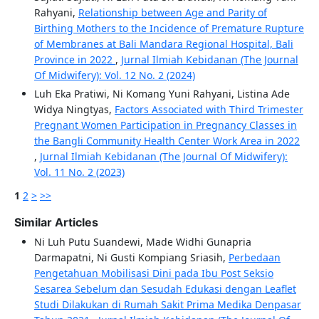
Rahyani,
Relationship between Age and Parity of
Birthing Mothers to the Incidence of Premature Rupture
of Membranes at Bali Mandara Regional Hospital, Bali
Province in 2022
,
Jurnal Ilmiah Kebidanan (The Journal
Of Midwifery): Vol. 12 No. 2 (2024)
Luh Eka Pratiwi, Ni Komang Yuni Rahyani, Listina Ade
Widya Ningtyas,
Factors Associated with Third Trimester
Pregnant Women Participation in Pregnancy Classes in
the Bangli Community Health Center Work Area in 2022
,
Jurnal Ilmiah Kebidanan (The Journal Of Midwifery):
Vol. 11 No. 2 (2023)
1
2
>
>>
Similar Articles
Ni Luh Putu Suandewi, Made Widhi Gunapria
Darmapatni, Ni Gusti Kompiang Sriasih,
Perbedaan
Pengetahuan Mobilisasi Dini pada Ibu Post Seksio
Sesarea Sebelum dan Sesudah Edukasi dengan Leaflet
Studi Dilakukan di Rumah Sakit Prima Medika Denpasar