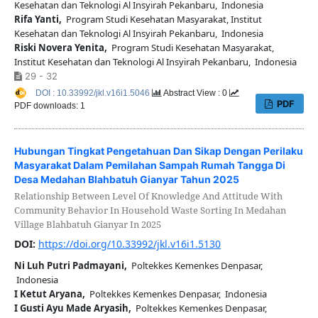
Kesehatan dan Teknologi Al Insyirah Pekanbaru, Indonesia
Rifa Yanti,
Program Studi Kesehatan Masyarakat, Institut
Kesehatan dan Teknologi Al Insyirah Pekanbaru, Indonesia
Riski Novera Yenita,
Program Studi Kesehatan Masyarakat,
Institut Kesehatan dan Teknologi Al Insyirah Pekanbaru, Indonesia
29 - 32
DOI : 10.33992/jkl.v16i1.5046
Abstract View : 0
PDF
PDF downloads: 1
Hubungan Tingkat Pengetahuan Dan Sikap Dengan Perilaku
Masyarakat Dalam Pemilahan Sampah Rumah Tangga Di
Desa Medahan Blahbatuh Gianyar Tahun 2025
Relationship Between Level Of Knowledge And Attitude With
Community Behavior In Household Waste Sorting In Medahan
Village Blahbatuh Gianyar In 2025
DOI:
https://doi.org/10.33992/jkl.v16i1.5130
Ni Luh Putri Padmayani,
Poltekkes Kemenkes Denpasar,
Indonesia
I Ketut Aryana,
Poltekkes Kemenkes Denpasar, Indonesia
I Gusti Ayu Made Aryasih,
Poltekkes Kemenkes Denpasar,