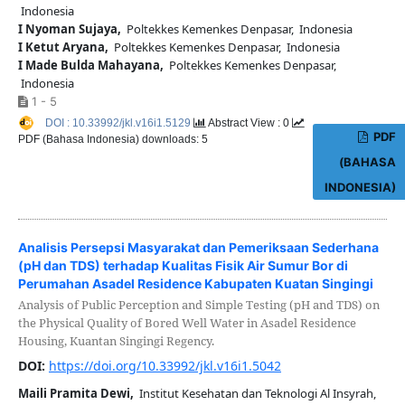
Indonesia
I Nyoman Sujaya,
Poltekkes Kemenkes Denpasar, Indonesia
I Ketut Aryana,
Poltekkes Kemenkes Denpasar, Indonesia
I Made Bulda Mahayana,
Poltekkes Kemenkes Denpasar,
Indonesia
1 - 5
DOI : 10.33992/jkl.v16i1.5129
Abstract View : 0
PDF
PDF (Bahasa Indonesia) downloads: 5
(BAHASA
INDONESIA)
Analisis Persepsi Masyarakat dan Pemeriksaan Sederhana
(pH dan TDS) terhadap Kualitas Fisik Air Sumur Bor di
Perumahan Asadel Residence Kabupaten Kuatan Singingi
Analysis of Public Perception and Simple Testing (pH and TDS) on
the Physical Quality of Bored Well Water in Asadel Residence
Housing, Kuantan Singingi Regency.
DOI:
https://doi.org/10.33992/jkl.v16i1.5042
Maili Pramita Dewi,
Institut Kesehatan dan Teknologi Al Insyrah,