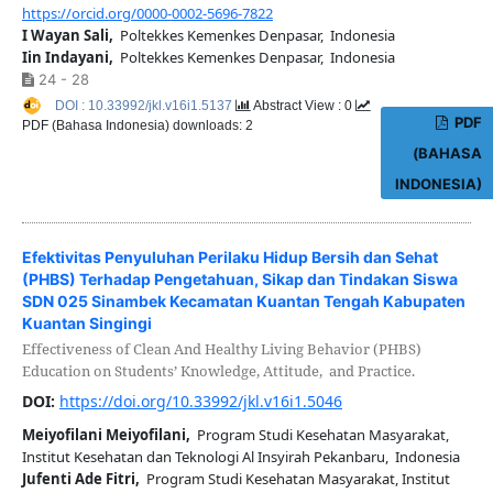
https://orcid.org/0000-0002-5696-7822
I Wayan Sali,
Poltekkes Kemenkes Denpasar, Indonesia
Iin Indayani,
Poltekkes Kemenkes Denpasar, Indonesia
24 - 28
DOI : 10.33992/jkl.v16i1.5137
Abstract View : 0
PDF
PDF (Bahasa Indonesia) downloads: 2
(BAHASA
INDONESIA)
Efektivitas Penyuluhan Perilaku Hidup Bersih dan Sehat
(PHBS) Terhadap Pengetahuan, Sikap dan Tindakan Siswa
SDN 025 Sinambek Kecamatan Kuantan Tengah Kabupaten
Kuantan Singingi
Effectiveness of Clean And Healthy Living Behavior (PHBS)
Education on Students’ Knowledge, Attitude, and Practice.
DOI:
https://doi.org/10.33992/jkl.v16i1.5046
Meiyofilani Meiyofilani,
Program Studi Kesehatan Masyarakat,
Institut Kesehatan dan Teknologi Al Insyirah Pekanbaru, Indonesia
Jufenti Ade Fitri,
Program Studi Kesehatan Masyarakat, Institut