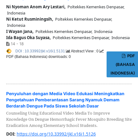
Ni Nyoman Anom Ary Lestari,
Poltekkes Kemenkes Denpasar,
Indonesia
Ni Ketut Rusminingsih,
Poltekkes Kemenkes Denpasar,
Indonesia
I Wayan Jana,
Poltekkes Kemenkes Denpasar, Indonesia
Ida Bagus Oka Suyasa,
Poltekkes Kemenkes Denpasar, Indonesia
14 - 18
DOI : 10.33992/jkl.v16i1.5131
Abstract View : 0
PDF
PDF (Bahasa Indonesia) downloads: 0
(BAHASA
INDONESIA)
Penyuluhan dengan Media Video Edukasi Meningkatkan
Pengetahuan Pemberantasan Sarang Nyamuk Demam
Berdarah Dengue Pada Siswa Sekolah Dasar
Counseling Using Educational Video Media To Improve
Knowledge On Dengue Hemorrhagic Fever Mosquito Breeding Site
Eradication Among Elementary School Students.
DOI:
https://doi.org/10.33992/jkl.v16i1.5126