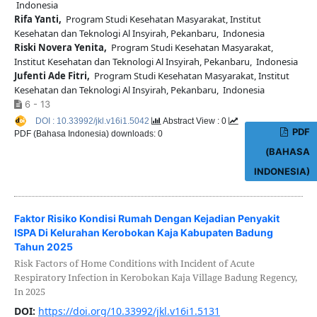
Indonesia
Rifa Yanti,
Program Studi Kesehatan Masyarakat, Institut
Kesehatan dan Teknologi Al Insyirah, Pekanbaru, Indonesia
Riski Novera Yenita,
Program Studi Kesehatan Masyarakat,
Institut Kesehatan dan Teknologi Al Insyirah, Pekanbaru, Indonesia
Jufenti Ade Fitri,
Program Studi Kesehatan Masyarakat, Institut
Kesehatan dan Teknologi Al Insyirah, Pekanbaru, Indonesia
6 - 13
DOI : 10.33992/jkl.v16i1.5042
Abstract View : 0
PDF
PDF (Bahasa Indonesia) downloads: 0
(BAHASA
INDONESIA)
Faktor Risiko Kondisi Rumah Dengan Kejadian Penyakit
ISPA Di Kelurahan Kerobokan Kaja Kabupaten Badung
Tahun 2025
Risk Factors of Home Conditions with Incident of Acute
Respiratory Infection in Kerobokan Kaja Village Badung Regency,
In 2025
DOI:
https://doi.org/10.33992/jkl.v16i1.5131