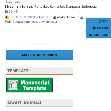
Indonesia
I Nyoman Sujaya,
Poltekkes Kemenkes Denpasar, Indonesia
33 -41
DOI : 10.33992/jkl.v16i1.5130
Abstract View : 0
PDF
PDF (Bahasa Indonesia) downloads: 3
(BAHASA
INDONESIA)
MAKE A SUBMISSION
TEMPLATE
ABOUT JOURNAL