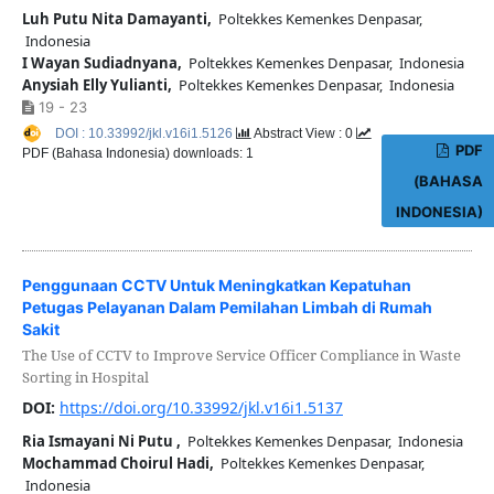
Luh Putu Nita Damayanti,
Poltekkes Kemenkes Denpasar,
Indonesia
I Wayan Sudiadnyana,
Poltekkes Kemenkes Denpasar, Indonesia
Anysiah Elly Yulianti,
Poltekkes Kemenkes Denpasar, Indonesia
19 - 23
DOI : 10.33992/jkl.v16i1.5126
Abstract View : 0
PDF
PDF (Bahasa Indonesia) downloads: 1
(BAHASA
INDONESIA)
Penggunaan CCTV Untuk Meningkatkan Kepatuhan
Petugas Pelayanan Dalam Pemilahan Limbah di Rumah
Sakit
The Use of CCTV to Improve Service Officer Compliance in Waste
Sorting in Hospital
DOI:
https://doi.org/10.33992/jkl.v16i1.5137
Ria Ismayani Ni Putu ,
Poltekkes Kemenkes Denpasar, Indonesia
Mochammad Choirul Hadi,
Poltekkes Kemenkes Denpasar,
Indonesia