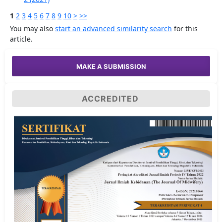
1
2
3
4
5
6
7
8
9
10
>
>>
You may also
start an advanced similarity search
for this
article.
MAKE A SUBMISSION
ACCREDITED