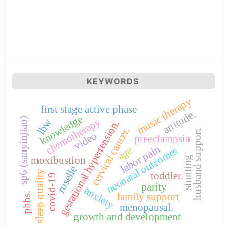
KEYWORDS
music therapy
first stage active phase
attitude.
knowledge
sp6 (sanyinjiao)
chemotherapy
lbw
gestational hypertension.
cervical cancer.
husband support
video
preeclampsia
labor pain
age
neonatal outcomes
moxibustion
stunting
roselle
sleep quality
toddler.
covid-19
parity
anxiety
phbs.
family support
menopausal.
growth and development