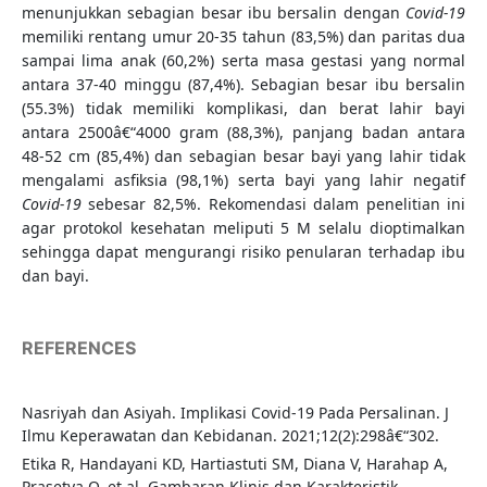
menunjukkan sebagian besar ibu bersalin dengan
Covid-19
memiliki rentang umur 20-35 tahun (83,5%) dan paritas dua
sampai lima anak (60,2%) serta masa gestasi yang normal
antara 37-40 minggu (87,4%). Sebagian besar ibu bersalin
(55.3%) tidak memiliki komplikasi, dan berat lahir bayi
antara 2500â€“4000 gram (88,3%), panjang badan antara
48-52 cm (85,4%) dan sebagian besar bayi yang lahir tidak
mengalami asfiksia (98,1%) serta bayi yang lahir negatif
Covid-19
sebesar 82,5%. Rekomendasi dalam penelitian ini
agar protokol kesehatan meliputi 5 M selalu dioptimalkan
sehingga dapat mengurangi risiko penularan terhadap ibu
dan bayi.
REFERENCES
Nasriyah dan Asiyah. Implikasi Covid-19 Pada Persalinan. J
Ilmu Keperawatan dan Kebidanan. 2021;12(2):298â€“302.
Etika R, Handayani KD, Hartiastuti SM, Diana V, Harahap A,
Prasetya O, et al. Gambaran Klinis dan Karakteristik