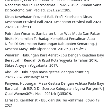
Neonatus dari Ibu Terkonfimasi Covid-2019 di Rumah Sakit
Dr. Soetomo. Sari Pediatr. 2021;22(5):285.
Dinas Kesehatan Provinsi Bali. Profil Kesehatan Dinas
Kesehatan Provinsi Bali 2020. Kesehatan Provinsi Bali 2020.
2020;3:103â€“11
Putri dan Winarni. Gambaran Umur Wus Muda Dan Faktor
Risiko Kehamilan Terhadap Komplikasi Persalinan Atau
Nifas Di Kecamatan Bandungan Kabupaten Semarang. J
Kesehat Masy Univ Diponegoro. 2017;5(1):150â€“7.
Winarsih. Hubungan Karakteristik Ibu Dengan Kejadian Bayi
Berat Lahir Rendah Di Rsud Kota Yogyakarta Tahun 2016.
Stikes Aisyiyah Yogyakarta. 2017;
Abdillah. Hubungan masa gestasi dengan stunting.
2020;2507(February):1â€“9.
Pariyem. Hubungan Masa Gestasi Dengan Asfiksia Pada Bayi
Baru Lahir di RSUD Dr. Soeroto Kabupaten Ngawi Pariyem*. J
Qual Womenâ€™s Heal. 2021;4(1):35â€“9.
Larasati. Karakteristik BBL dari Ibu Terkonfirmasi Covid-19.
2021.