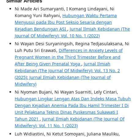
Similar Articles
Ni Made Ari Sumaryanti, I Komang Lindayani, Ni
Komang Yuni Rahyani,
Hubungan Waktu Pertama
Menyusui pada Ibu Post Seksio Sesaria dengan
Kejadian Bendungan ASI
,
Jurnal Ilmiah Kebidanan (The
Journal Of Midwifery): Vol. 10 No. 1 (2022)
Ni Wayan Desi Suryaningsih, Regina Tedjasulaksana, Ni
Luh Putu Sri Erawati,
Differences in Anxiety Levels of
Pregnant Women in the Third Trimester Before and
After Being Given Prenatal Yoga
,
Jurnal Ilmiah
Kebidanan (The Journal Of Midwifery): Vol. 13 No. 2
(2025): Jurnal Ilmiah Kebidanan (The Journal of
Midwifery)
Ni Nyoman Bujani, Ni Wayan Suarniti, Lely Cintari,
Hubungan Lingkar Lengan Atas Dan Indeks Masa Tubuh
Dengan Kejadian Anemia Pada Ibu Hamil Trimester I Di
Unit Pelaksana Teknis Dinas Puskesmas Sukawati I
Tahun 2021
,
Jurnal Ilmiah Kebidanan (The Journal Of
Midwifery): Vol. 11 No. 1 (2023)
Luh Widiastini, Ni Ketut Somoyani, Juliana Mauliku,