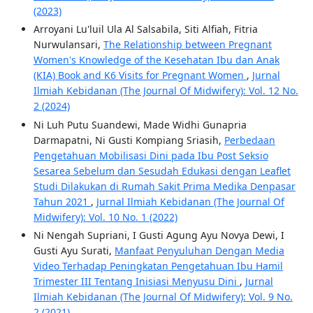
(2023)
Arroyani Lu'luil Ula Al Salsabila, Siti Alfiah, Fitria
Nurwulansari,
The Relationship between Pregnant
Women's Knowledge of the Kesehatan Ibu dan Anak
(KIA) Book and K6 Visits for Pregnant Women
,
Jurnal
Ilmiah Kebidanan (The Journal Of Midwifery): Vol. 12 No.
2 (2024)
Ni Luh Putu Suandewi, Made Widhi Gunapria
Darmapatni, Ni Gusti Kompiang Sriasih,
Perbedaan
Pengetahuan Mobilisasi Dini pada Ibu Post Seksio
Sesarea Sebelum dan Sesudah Edukasi dengan Leaflet
Studi Dilakukan di Rumah Sakit Prima Medika Denpasar
Tahun 2021
,
Jurnal Ilmiah Kebidanan (The Journal Of
Midwifery): Vol. 10 No. 1 (2022)
Ni Nengah Supriani, I Gusti Agung Ayu Novya Dewi, I
Gusti Ayu Surati,
Manfaat Penyuluhan Dengan Media
Video Terhadap Peningkatan Pengetahuan Ibu Hamil
Trimester III Tentang Inisiasi Menyusu Dini
,
Jurnal
Ilmiah Kebidanan (The Journal Of Midwifery): Vol. 9 No.
2 (2021)