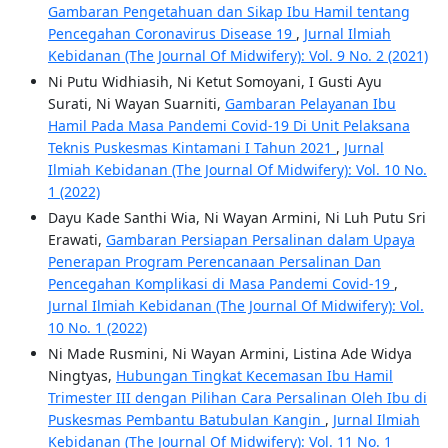
Gambaran Pengetahuan dan Sikap Ibu Hamil tentang
Pencegahan Coronavirus Disease 19
,
Jurnal Ilmiah
Kebidanan (The Journal Of Midwifery): Vol. 9 No. 2 (2021)
Ni Putu Widhiasih, Ni Ketut Somoyani, I Gusti Ayu
Surati, Ni Wayan Suarniti,
Gambaran Pelayanan Ibu
Hamil Pada Masa Pandemi Covid-19 Di Unit Pelaksana
Teknis Puskesmas Kintamani I Tahun 2021
,
Jurnal
Ilmiah Kebidanan (The Journal Of Midwifery): Vol. 10 No.
1 (2022)
Dayu Kade Santhi Wia, Ni Wayan Armini, Ni Luh Putu Sri
Erawati,
Gambaran Persiapan Persalinan dalam Upaya
Penerapan Program Perencanaan Persalinan Dan
Pencegahan Komplikasi di Masa Pandemi Covid-19
,
Jurnal Ilmiah Kebidanan (The Journal Of Midwifery): Vol.
10 No. 1 (2022)
Ni Made Rusmini, Ni Wayan Armini, Listina Ade Widya
Ningtyas,
Hubungan Tingkat Kecemasan Ibu Hamil
Trimester III dengan Pilihan Cara Persalinan Oleh Ibu di
Puskesmas Pembantu Batubulan Kangin
,
Jurnal Ilmiah
Kebidanan (The Journal Of Midwifery): Vol. 11 No. 1