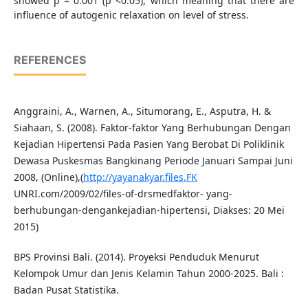
showed p = 0.001 (p <0.05), which meaning that there are
influence of autogenic relaxation on level of stress.
REFERENCES
Anggraini, A., Warnen, A., Situmorang, E., Asputra, H. &
Siahaan, S. (2008). Faktor-faktor Yang Berhubungan Dengan
Kejadian Hipertensi Pada Pasien Yang Berobat Di Poliklinik
Dewasa Puskesmas Bangkinang Periode Januari Sampai Juni
2008, (Online),(
http://yayanakyar.files.FK
UNRI.com/2009/02/files-of-drsmedfaktor- yang-
berhubungan-dengankejadian-hipertensi, Diakses: 20 Mei
2015)
BPS Provinsi Bali. (2014). Proyeksi Penduduk Menurut
Kelompok Umur dan Jenis Kelamin Tahun 2000-2025. Bali :
Badan Pusat Statistika.