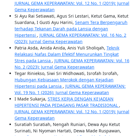
JURNAL GEMA KEPERAWATAN: Vol. 12 No. 1 (2019): Jurnal
Gema Keperawatan
Si Ayu Rai Setiawati, Agus Sri Lestari, Ketut Gama, Ketut
Suardana, I Gusti Ayu Harini,
Senam Tera Berpengaruh
terhadap Tekanan Darah pada Lansia dengan
Hipertensi
,
JURNAL GEMA KEPERAWATAN: Vol. 16 No. 2
(2023): Jurnal Gema Keperawatan
Patria Asda, Anida Anida, Anis Yuli Sholiqah,
Teknik
Relaksasi Nafas Dalam Efektif Menurunkan Tingkat
Stres pada Lansia
,
JURNAL GEMA KEPERAWATAN: Vol. 16
No. 2 (2023): Jurnal Gema Keperawatan
Tegar Riniekso, Siwi Sri Widhowati, Isrofah Isrofah,
Hubungan Kebiasaan Merokok dengan Kejadian
Hipertensi pada Lansia
,
JURNAL GEMA KEPERAWATAN:
Vol. 19 No. 1 (2026): Jurnal Gema Keperawatan
I Made Sukarja,
STRES KERJA DENGAN KEJADIAN
HIPERTENSI PADA PEDAGANG PASAR TRADISIONAL
,
JURNAL GEMA KEPERAWATAN: Vol. 12 No. 1 (2019): Jurnal
Gema Keperawatan
Suratiah Suratiah, Nengah Runiari, Dewa Ayu Ketut
Surinati, Ni Nyoman Hartati, Dewa Made Ruspawan,