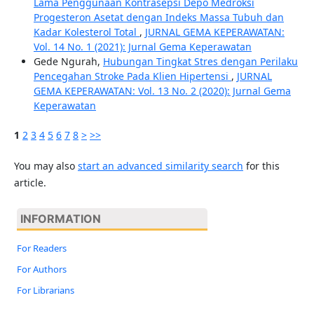
Lama Penggunaan Kontrasepsi Depo Medroksi
Progesteron Asetat dengan Indeks Massa Tubuh dan
Kadar Kolesterol Total
,
JURNAL GEMA KEPERAWATAN:
Vol. 14 No. 1 (2021): Jurnal Gema Keperawatan
Gede Ngurah,
Hubungan Tingkat Stres dengan Perilaku
Pencegahan Stroke Pada Klien Hipertensi
,
JURNAL
GEMA KEPERAWATAN: Vol. 13 No. 2 (2020): Jurnal Gema
Keperawatan
1
2
3
4
5
6
7
8
>
>>
You may also
start an advanced similarity search
for this
article.
INFORMATION
For Readers
For Authors
For Librarians