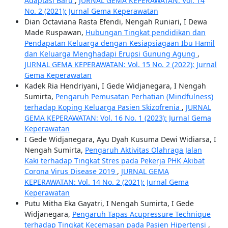
Adaptasi Baru
,
JURNAL GEMA KEPERAWATAN: Vol. 14
No. 2 (2021): Jurnal Gema Keperawatan
Dian Octaviana Rasta Efendi, Nengah Runiari, I Dewa
Made Ruspawan,
Hubungan Tingkat pendidikan dan
Pendapatan Keluarga dengan Kesiapsiagaan Ibu Hamil
dan Keluarga Menghadapi Erupsi Gunung Agung
,
JURNAL GEMA KEPERAWATAN: Vol. 15 No. 2 (2022): Jurnal
Gema Keperawatan
Kadek Ria Hendriyani, I Gede Widjanegara, I Nengah
Sumirta,
Pengaruh Pemusatan Perhatian (Mindfulness)
terhadap Koping Keluarga Pasien Skizofrenia
,
JURNAL
GEMA KEPERAWATAN: Vol. 16 No. 1 (2023): Jurnal Gema
Keperawatan
I Gede Widjanegara, Ayu Dyah Kusuma Dewi Widiarsa, I
Nengah Sumirta,
Pengaruh Aktivitas Olahraga Jalan
Kaki terhadap Tingkat Stres pada Pekerja PHK Akibat
Corona Virus Disease 2019
,
JURNAL GEMA
KEPERAWATAN: Vol. 14 No. 2 (2021): Jurnal Gema
Keperawatan
Putu Mitha Eka Gayatri, I Nengah Sumirta, I Gede
Widjanegara,
Pengaruh Tapas Acupressure Technique
terhadap Tingkat Kecemasan pada Pasien Hipertensi
,