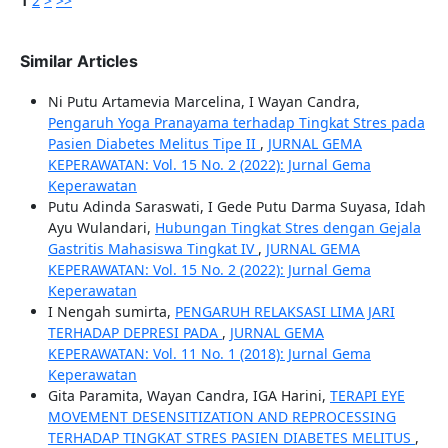
1
2
>
>>
Similar Articles
Ni Putu Artamevia Marcelina, I Wayan Candra,
Pengaruh Yoga Pranayama terhadap Tingkat Stres pada
Pasien Diabetes Melitus Tipe II
,
JURNAL GEMA
KEPERAWATAN: Vol. 15 No. 2 (2022): Jurnal Gema
Keperawatan
Putu Adinda Saraswati, I Gede Putu Darma Suyasa, Idah
Ayu Wulandari,
Hubungan Tingkat Stres dengan Gejala
Gastritis Mahasiswa Tingkat IV
,
JURNAL GEMA
KEPERAWATAN: Vol. 15 No. 2 (2022): Jurnal Gema
Keperawatan
I Nengah sumirta,
PENGARUH RELAKSASI LIMA JARI
TERHADAP DEPRESI PADA
,
JURNAL GEMA
KEPERAWATAN: Vol. 11 No. 1 (2018): Jurnal Gema
Keperawatan
Gita Paramita, Wayan Candra, IGA Harini,
TERAPI EYE
MOVEMENT DESENSITIZATION AND REPROCESSING
TERHADAP TINGKAT STRES PASIEN DIABETES MELITUS
,