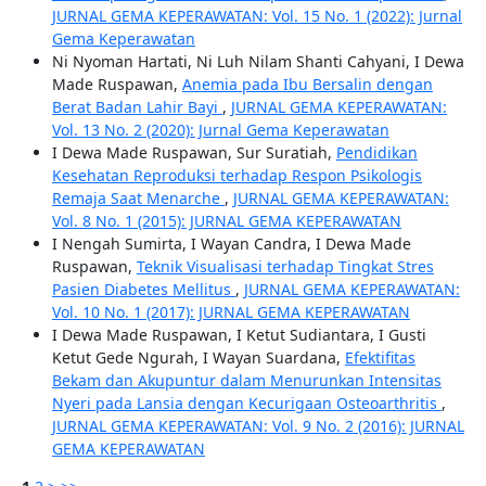
JURNAL GEMA KEPERAWATAN: Vol. 15 No. 1 (2022): Jurnal
Gema Keperawatan
Ni Nyoman Hartati, Ni Luh Nilam Shanti Cahyani, I Dewa
Made Ruspawan,
Anemia pada Ibu Bersalin dengan
Berat Badan Lahir Bayi
,
JURNAL GEMA KEPERAWATAN:
Vol. 13 No. 2 (2020): Jurnal Gema Keperawatan
I Dewa Made Ruspawan, Sur Suratiah,
Pendidikan
Kesehatan Reproduksi terhadap Respon Psikologis
Remaja Saat Menarche
,
JURNAL GEMA KEPERAWATAN:
Vol. 8 No. 1 (2015): JURNAL GEMA KEPERAWATAN
I Nengah Sumirta, I Wayan Candra, I Dewa Made
Ruspawan,
Teknik Visualisasi terhadap Tingkat Stres
Pasien Diabetes Mellitus
,
JURNAL GEMA KEPERAWATAN:
Vol. 10 No. 1 (2017): JURNAL GEMA KEPERAWATAN
I Dewa Made Ruspawan, I Ketut Sudiantara, I Gusti
Ketut Gede Ngurah, I Wayan Suardana,
Efektifitas
Bekam dan Akupuntur dalam Menurunkan Intensitas
Nyeri pada Lansia dengan Kecurigaan Osteoarthritis
,
JURNAL GEMA KEPERAWATAN: Vol. 9 No. 2 (2016): JURNAL
GEMA KEPERAWATAN