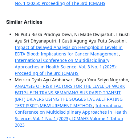
No. 1 (2025): Proceeding of The 3rd ICMAHS
Similar Articles
Ni Putu Riska Pradnya Dewi, Ni Made Dwijastuti, I Gusti
Ayu Sri Dhyanaputri, I Gusti Agung Ayu Putu Swastini,
Impact of Delayed Analysis on Hemoglobin Levels in
EDTA Blood: Implications for Cancer Management
,
International Conference on Multidisciplinary
Approaches in Health Science: Vol. 3 No. 1 (2025):
Proceeding of The 3rd ICMAHS
Meirica Dyah Ayu Ambarsari, Bayu Yoni Setyo Nugroho,
ANALYSIS OF RISK FACTORS FOR THE LEVEL OF WORK
FATIGUE IN TRANS SEMARANG BUS RAPID TRANSIT
(BRT) DRIVERS USING THE SUGGESTIVE AELF RATING
TEST (SSRT) MEASUREMENT METHOD
,
International
Conference on Multidisciplinary Approaches in Health
Science: Vol. 1 No. 1 (2023): ICMAHS Volume 1 Tahun
2023
<<
<