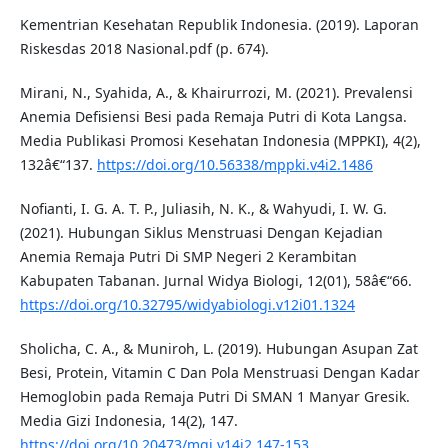
Kementrian Kesehatan Republik Indonesia. (2019). Laporan
Riskesdas 2018 Nasional.pdf (p. 674).
Mirani, N., Syahida, A., & Khairurrozi, M. (2021). Prevalensi
Anemia Defisiensi Besi pada Remaja Putri di Kota Langsa.
Media Publikasi Promosi Kesehatan Indonesia (MPPKI), 4(2),
132â€“137.
https://doi.org/10.56338/mppki.v4i2.1486
Nofianti, I. G. A. T. P., Juliasih, N. K., & Wahyudi, I. W. G.
(2021). Hubungan Siklus Menstruasi Dengan Kejadian
Anemia Remaja Putri Di SMP Negeri 2 Kerambitan
Kabupaten Tabanan. Jurnal Widya Biologi, 12(01), 58â€“66.
https://doi.org/10.32795/widyabiologi.v12i01.1324
Sholicha, C. A., & Muniroh, L. (2019). Hubungan Asupan Zat
Besi, Protein, Vitamin C Dan Pola Menstruasi Dengan Kadar
Hemoglobin pada Remaja Putri Di SMAN 1 Manyar Gresik.
Media Gizi Indonesia, 14(2), 147.
https://doi.org/10.20473/mgi.v14i2.147-153