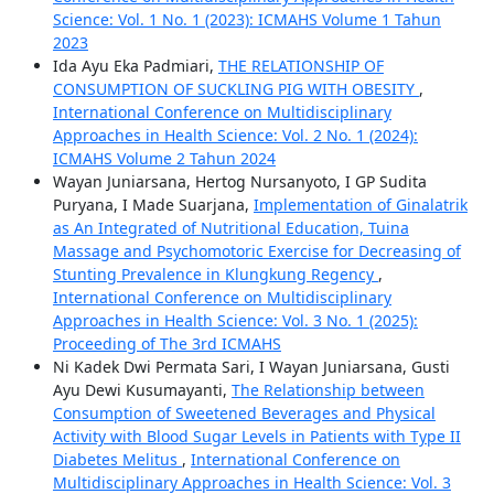
Science: Vol. 1 No. 1 (2023): ICMAHS Volume 1 Tahun
2023
Ida Ayu Eka Padmiari,
THE RELATIONSHIP OF
CONSUMPTION OF SUCKLING PIG WITH OBESITY
,
International Conference on Multidisciplinary
Approaches in Health Science: Vol. 2 No. 1 (2024):
ICMAHS Volume 2 Tahun 2024
Wayan Juniarsana, Hertog Nursanyoto, I GP Sudita
Puryana, I Made Suarjana,
Implementation of Ginalatrik
as An Integrated of Nutritional Education, Tuina
Massage and Psychomotoric Exercise for Decreasing of
Stunting Prevalence in Klungkung Regency
,
International Conference on Multidisciplinary
Approaches in Health Science: Vol. 3 No. 1 (2025):
Proceeding of The 3rd ICMAHS
Ni Kadek Dwi Permata Sari, I Wayan Juniarsana, Gusti
Ayu Dewi Kusumayanti,
The Relationship between
Consumption of Sweetened Beverages and Physical
Activity with Blood Sugar Levels in Patients with Type II
Diabetes Melitus
,
International Conference on
Multidisciplinary Approaches in Health Science: Vol. 3