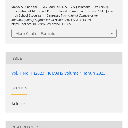
Viona, A., Suarjana, I. M., Padmiari, I. A. E., & Juniarsana, I. W. (2024).
Description of Menstrual Pattern Based on Anemia Status in Public Junior
High School Students 14 Denpasar.
International Conference on
Multidisciplinary Approaches in Health Science
,
1
(1), 15–24.
https://doi.org/10.33992/icmahs.v1i1.2985
More Citation Formats
ISSUE
Vol. 1 No. 1 (2023): ICMAHS Volume 1 Tahun 2023
SECTION
Articles
CITATION CHECK