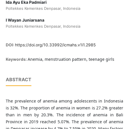
Ida Ayu Eka Padmiari
Poltekkes Kemenkes Denpasar, Indonesia
I Wayan Juniarsana
Poltekkes Kemenkes Denpasar, Indonesia
DOI:
https://doi.org/10.33992/icmahs.v1i1.2985
Anemia, menstruation pattern, teenage girls
Keywords:
ABSTRACT
The prevalence of anemia among adolescents in Indonesia
is 32%. The proportion of anemia in women is 27.2% greater
than in men by 20.3%. The incidence of anemia in Bali
Province in 2019 reached 5.07%. The prevalence of anemia
in Denpasar increase by 4.7% to 7.55% in 2020. Many factors