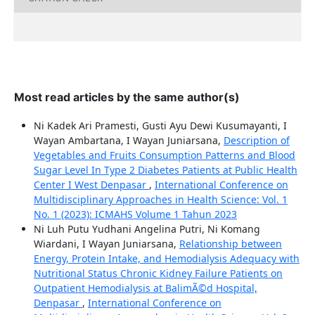
Most read articles by the same author(s)
Ni Kadek Ari Pramesti, Gusti Ayu Dewi Kusumayanti, I
Wayan Ambartana, I Wayan Juniarsana,
Description of
Vegetables and Fruits Consumption Patterns and Blood
Sugar Level In Type 2 Diabetes Patients at Public Health
Center I West Denpasar
,
International Conference on
Multidisciplinary Approaches in Health Science: Vol. 1
No. 1 (2023): ICMAHS Volume 1 Tahun 2023
Ni Luh Putu Yudhani Angelina Putri, Ni Komang
Wiardani, I Wayan Juniarsana,
Relationship between
Energy, Protein Intake, and Hemodialysis Adequacy with
Nutritional Status Chronic Kidney Failure Patients on
Outpatient Hemodialysis at BalimÃ©d Hospital,
Denpasar
,
International Conference on