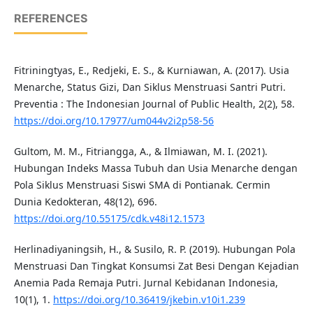
REFERENCES
Fitriningtyas, E., Redjeki, E. S., & Kurniawan, A. (2017). Usia
Menarche, Status Gizi, Dan Siklus Menstruasi Santri Putri.
Preventia : The Indonesian Journal of Public Health, 2(2), 58.
https://doi.org/10.17977/um044v2i2p58-56
Gultom, M. M., Fitriangga, A., & Ilmiawan, M. I. (2021).
Hubungan Indeks Massa Tubuh dan Usia Menarche dengan
Pola Siklus Menstruasi Siswi SMA di Pontianak. Cermin
Dunia Kedokteran, 48(12), 696.
https://doi.org/10.55175/cdk.v48i12.1573
Herlinadiyaningsih, H., & Susilo, R. P. (2019). Hubungan Pola
Menstruasi Dan Tingkat Konsumsi Zat Besi Dengan Kejadian
Anemia Pada Remaja Putri. Jurnal Kebidanan Indonesia,
10(1), 1.
https://doi.org/10.36419/jkebin.v10i1.239