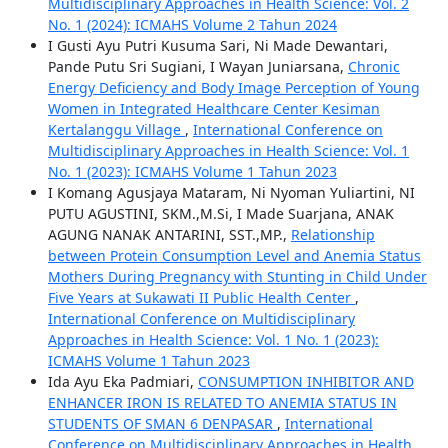
Multidisciplinary Approaches in Health Science: Vol. 2
No. 1 (2024): ICMAHS Volume 2 Tahun 2024
I Gusti Ayu Putri Kusuma Sari, Ni Made Dewantari,
Pande Putu Sri Sugiani, I Wayan Juniarsana,
Chronic
Energy Deficiency and Body Image Perception of Young
Women in Integrated Healthcare Center Kesiman
Kertalanggu Village
,
International Conference on
Multidisciplinary Approaches in Health Science: Vol. 1
No. 1 (2023): ICMAHS Volume 1 Tahun 2023
I Komang Agusjaya Mataram, Ni Nyoman Yuliartini, NI
PUTU AGUSTINI, SKM.,M.Si, I Made Suarjana, ANAK
AGUNG NANAK ANTARINI, SST.,MP.,
Relationship
between Protein Consumption Level and Anemia Status
Mothers During Pregnancy with Stunting in Child Under
Five Years at Sukawati II Public Health Center
,
International Conference on Multidisciplinary
Approaches in Health Science: Vol. 1 No. 1 (2023):
ICMAHS Volume 1 Tahun 2023
Ida Ayu Eka Padmiari,
CONSUMPTION INHIBITOR AND
ENHANCER IRON IS RELATED TO ANEMIA STATUS IN
STUDENTS OF SMAN 6 DENPASAR
,
International
Conference on Multidisciplinary Approaches in Health