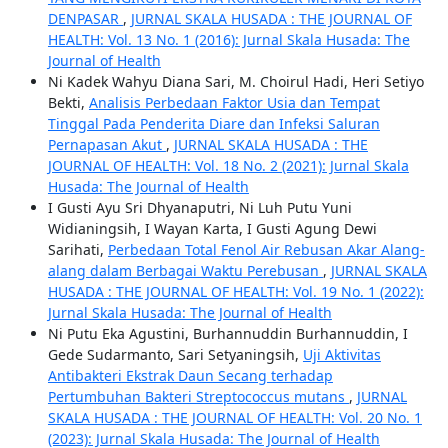
DENPASAR
,
JURNAL SKALA HUSADA : THE JOURNAL OF
HEALTH: Vol. 13 No. 1 (2016): Jurnal Skala Husada: The
Journal of Health
Ni Kadek Wahyu Diana Sari, M. Choirul Hadi, Heri Setiyo
Bekti,
Analisis Perbedaan Faktor Usia dan Tempat
Tinggal Pada Penderita Diare dan Infeksi Saluran
Pernapasan Akut
,
JURNAL SKALA HUSADA : THE
JOURNAL OF HEALTH: Vol. 18 No. 2 (2021): Jurnal Skala
Husada: The Journal of Health
I Gusti Ayu Sri Dhyanaputri, Ni Luh Putu Yuni
Widianingsih, I Wayan Karta, I Gusti Agung Dewi
Sarihati,
Perbedaan Total Fenol Air Rebusan Akar Alang-
alang dalam Berbagai Waktu Perebusan
,
JURNAL SKALA
HUSADA : THE JOURNAL OF HEALTH: Vol. 19 No. 1 (2022):
Jurnal Skala Husada: The Journal of Health
Ni Putu Eka Agustini, Burhannuddin Burhannuddin, I
Gede Sudarmanto, Sari Setyaningsih,
Uji Aktivitas
Antibakteri Ekstrak Daun Secang terhadap
Pertumbuhan Bakteri Streptococcus mutans
,
JURNAL
SKALA HUSADA : THE JOURNAL OF HEALTH: Vol. 20 No. 1
(2023): Jurnal Skala Husada: The Journal of Health