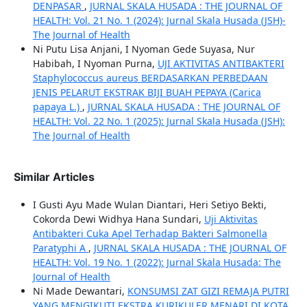
DENPASAR
,
JURNAL SKALA HUSADA : THE JOURNAL OF
HEALTH: Vol. 21 No. 1 (2024): Jurnal Skala Husada (JSH)-
The Journal of Health
Ni Putu Lisa Anjani, I Nyoman Gede Suyasa, Nur
Habibah, I Nyoman Purna,
UJI AKTIVITAS ANTIBAKTERI
Staphylococcus aureus BERDASARKAN PERBEDAAN
JENIS PELARUT EKSTRAK BIJI BUAH PEPAYA (Carica
papaya L.)
,
JURNAL SKALA HUSADA : THE JOURNAL OF
HEALTH: Vol. 22 No. 1 (2025): Jurnal Skala Husada (JSH):
The Journal of Health
Similar Articles
I Gusti Ayu Made Wulan Diantari, Heri Setiyo Bekti,
Cokorda Dewi Widhya Hana Sundari,
Uji Aktivitas
Antibakteri Cuka Apel Terhadap Bakteri Salmonella
Paratyphi A
,
JURNAL SKALA HUSADA : THE JOURNAL OF
HEALTH: Vol. 19 No. 1 (2022): Jurnal Skala Husada: The
Journal of Health
Ni Made Dewantari,
KONSUMSI ZAT GIZI REMAJA PUTRI
YANG MENGIKUTI EKSTRA KURIKULER MENARI DI KOTA