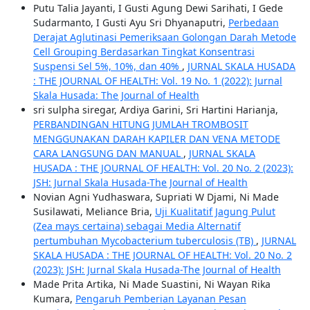
Putu Talia Jayanti, I Gusti Agung Dewi Sarihati, I Gede
Sudarmanto, I Gusti Ayu Sri Dhyanaputri,
Perbedaan
Derajat Aglutinasi Pemeriksaan Golongan Darah Metode
Cell Grouping Berdasarkan Tingkat Konsentrasi
Suspensi Sel 5%, 10%, dan 40%
,
JURNAL SKALA HUSADA
: THE JOURNAL OF HEALTH: Vol. 19 No. 1 (2022): Jurnal
Skala Husada: The Journal of Health
sri sulpha siregar, Ardiya Garini, Sri Hartini Harianja,
PERBANDINGAN HITUNG JUMLAH TROMBOSIT
MENGGUNAKAN DARAH KAPILER DAN VENA METODE
CARA LANGSUNG DAN MANUAL
,
JURNAL SKALA
HUSADA : THE JOURNAL OF HEALTH: Vol. 20 No. 2 (2023):
JSH: Jurnal Skala Husada-The Journal of Health
Novian Agni Yudhaswara, Supriati W Djami, Ni Made
Susilawati, Meliance Bria,
Uji Kualitatif Jagung Pulut
(Zea mays certaina) sebagai Media Alternatif
pertumbuhan Mycobacterium tuberculosis (TB)
,
JURNAL
SKALA HUSADA : THE JOURNAL OF HEALTH: Vol. 20 No. 2
(2023): JSH: Jurnal Skala Husada-The Journal of Health
Made Prita Artika, Ni Made Suastini, Ni Wayan Rika
Kumara,
Pengaruh Pemberian Layanan Pesan