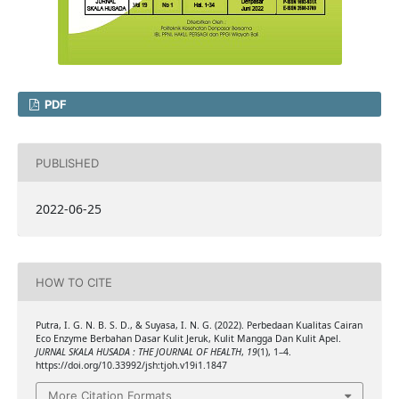
PDF
PUBLISHED
2022-06-25
HOW TO CITE
Putra, I. G. N. B. S. D., & Suyasa, I. N. G. (2022). Perbedaan Kualitas Cairan
Eco Enzyme Berbahan Dasar Kulit Jeruk, Kulit Mangga Dan Kulit Apel.
JURNAL SKALA HUSADA : THE JOURNAL OF HEALTH
,
19
(1), 1–4.
https://doi.org/10.33992/jsh:tjoh.v19i1.1847
More Citation Formats