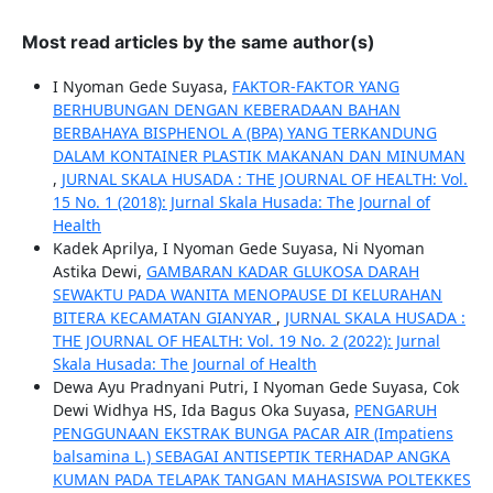
Most read articles by the same author(s)
I Nyoman Gede Suyasa,
FAKTOR-FAKTOR YANG
BERHUBUNGAN DENGAN KEBERADAAN BAHAN
BERBAHAYA BISPHENOL A (BPA) YANG TERKANDUNG
DALAM KONTAINER PLASTIK MAKANAN DAN MINUMAN
,
JURNAL SKALA HUSADA : THE JOURNAL OF HEALTH: Vol.
15 No. 1 (2018): Jurnal Skala Husada: The Journal of
Health
Kadek Aprilya, I Nyoman Gede Suyasa, Ni Nyoman
Astika Dewi,
GAMBARAN KADAR GLUKOSA DARAH
SEWAKTU PADA WANITA MENOPAUSE DI KELURAHAN
BITERA KECAMATAN GIANYAR
,
JURNAL SKALA HUSADA :
THE JOURNAL OF HEALTH: Vol. 19 No. 2 (2022): Jurnal
Skala Husada: The Journal of Health
Dewa Ayu Pradnyani Putri, I Nyoman Gede Suyasa, Cok
Dewi Widhya HS, Ida Bagus Oka Suyasa,
PENGARUH
PENGGUNAAN EKSTRAK BUNGA PACAR AIR (Impatiens
balsamina L.) SEBAGAI ANTISEPTIK TERHADAP ANGKA
KUMAN PADA TELAPAK TANGAN MAHASISWA POLTEKKES