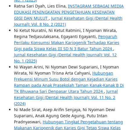
Ratna Sari Dyah, Lies Elina,
INSTAGRAM SEBAGAI MEDIA
EDUKASI PENINGKATAN PENGETAHUAN KESEHATAN
GIGI DAN MULUT
,
Jurnal Kesehatan Gigi (Dental Health
Journal): Vol. 8 No. 2 (2021)
Ni Ketut Nuratni, Ni Ketut Ratmini, I Nyoman Wirata,
Regina Tedjasulaksana, Egayanti Egayanti,
Pengaruh
Perilaku Konsumsi Makan Kariogenik Terhadap Karies
Gigi pada Siswa Kelas III SD N 3 Batur Tahun 2024
,
Jurnal Kesehatan Gigi (Dental Health Journal): Vol. 12
No. 1 (2025)
Ni Wayan Arini, Ni Nyoman Dewi Supariani, I Nyoman
Wirata, Ni Nyoman Trisna Arta Cahyani,
Hubungan
Frekuensi Minum Susu Botol dengan Kejadian Karies
Rampan pada Anak Prasekolah Taman Kanak-Kanak B Di
TK Bhuwana Sari Denpasar Utara Tahun 2024
,
Jurnal
Kesehatan Gigi (Dental Health Journal): Vol. 11 No. 2
(2024)
Ni Made Sirat, Asep Arifin Senjaya, Ni Nyoman Dewi
Supariani, Anak Agung Gede Agung, Putu Intan
Pradnyaswari,
Hubungan Tingkat Pengetahuan tentang
Makanan Kariogenik dan Karies Gigi Tetap Siswa Kelas