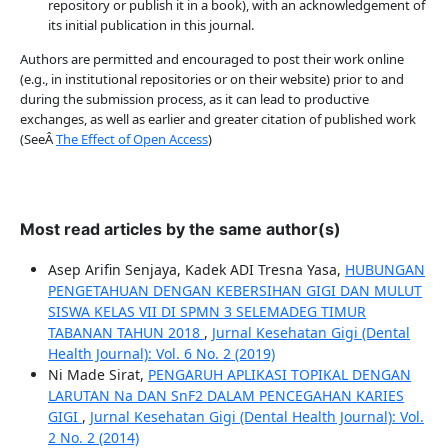
repository or publish it in a book), with an acknowledgement of
its initial publication in this journal.
Authors are permitted and encouraged to post their work online
(e.g., in institutional repositories or on their website) prior to and
during the submission process, as it can lead to productive
exchanges, as well as earlier and greater citation of published work
(SeeÂ
The Effect of Open Access
)
Most read articles by the same author(s)
Asep Arifin Senjaya, Kadek ADI Tresna Yasa,
HUBUNGAN
PENGETAHUAN DENGAN KEBERSIHAN GIGI DAN MULUT
SISWA KELAS VII DI SPMN 3 SELEMADEG TIMUR
TABANAN TAHUN 2018
,
Jurnal Kesehatan Gigi (Dental
Health Journal): Vol. 6 No. 2 (2019)
Ni Made Sirat,
PENGARUH APLIKASI TOPIKAL DENGAN
LARUTAN Na DAN SnF2 DALAM PENCEGAHAN KARIES
GIGI
,
Jurnal Kesehatan Gigi (Dental Health Journal): Vol.
2 No. 2 (2014)