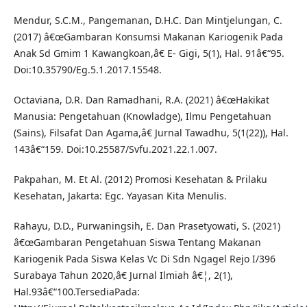
Mendur, S.C.M., Pangemanan, D.H.C. Dan Mintjelungan, C.
(2017) â€œGambaran Konsumsi Makanan Kariogenik Pada
Anak Sd Gmim 1 Kawangkoan,â€ E- Gigi, 5(1), Hal. 91â€“95.
Doi:10.35790/Eg.5.1.2017.15548.
Octaviana, D.R. Dan Ramadhani, R.A. (2021) â€œHakikat
Manusia: Pengetahuan (Knowladge), Ilmu Pengetahuan
(Sains), Filsafat Dan Agama,â€ Jurnal Tawadhu, 5(1(22)), Hal.
143â€“159. Doi:10.25587/Svfu.2021.22.1.007.
Pakpahan, M. Et Al. (2012) Promosi Kesehatan & Prilaku
Kesehatan, Jakarta: Egc. Yayasan Kita Menulis.
Rahayu, D.D., Purwaningsih, E. Dan Prasetyowati, S. (2021)
â€œGambaran Pengetahuan Siswa Tentang Makanan
Kariogenik Pada Siswa Kelas Vc Di Sdn Ngagel Rejo I/396
Surabaya Tahun 2020,â€ Jurnal Ilmiah â€¦, 2(1),
Hal.93â€“100.TersediaPada: