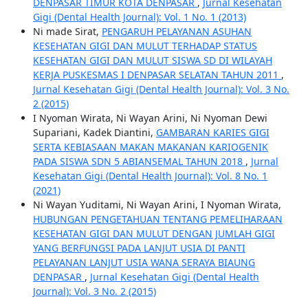
DENPASAR TIMUR KOTA DENPASAR
,
Jurnal Kesehatan
Gigi (Dental Health Journal): Vol. 1 No. 1 (2013)
Ni made Sirat,
PENGARUH PELAYANAN ASUHAN
KESEHATAN GIGI DAN MULUT TERHADAP STATUS
KESEHATAN GIGI DAN MULUT SISWA SD DI WILAYAH
KERJA PUSKESMAS I DENPASAR SELATAN TAHUN 2011
,
Jurnal Kesehatan Gigi (Dental Health Journal): Vol. 3 No.
2 (2015)
I Nyoman Wirata, Ni Wayan Arini, Ni Nyoman Dewi
Supariani, Kadek Diantini,
GAMBARAN KARIES GIGI
SERTA KEBIASAAN MAKAN MAKANAN KARIOGENIK
PADA SISWA SDN 5 ABIANSEMAL TAHUN 2018
,
Jurnal
Kesehatan Gigi (Dental Health Journal): Vol. 8 No. 1
(2021)
Ni Wayan Yuditami, Ni Wayan Arini, I Nyoman Wirata,
HUBUNGAN PENGETAHUAN TENTANG PEMELIHARAAN
KESEHATAN GIGI DAN MULUT DENGAN JUMLAH GIGI
YANG BERFUNGSI PADA LANJUT USIA DI PANTI
PELAYANAN LANJUT USIA WANA SERAYA BIAUNG
DENPASAR
,
Jurnal Kesehatan Gigi (Dental Health
Journal): Vol. 3 No. 2 (2015)