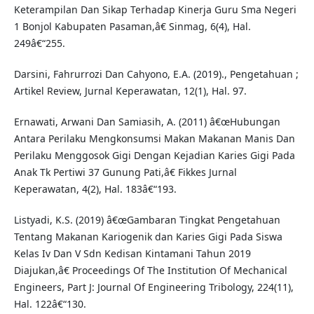
Keterampilan Dan Sikap Terhadap Kinerja Guru Sma Negeri
1 Bonjol Kabupaten Pasaman,â€ Sinmag, 6(4), Hal.
249â€“255.
Darsini, Fahrurrozi Dan Cahyono, E.A. (2019)., Pengetahuan ;
Artikel Review, Jurnal Keperawatan, 12(1), Hal. 97.
Ernawati, Arwani Dan Samiasih, A. (2011) â€œHubungan
Antara Perilaku Mengkonsumsi Makan Makanan Manis Dan
Perilaku Menggosok Gigi Dengan Kejadian Karies Gigi Pada
Anak Tk Pertiwi 37 Gunung Pati,â€ Fikkes Jurnal
Keperawatan, 4(2), Hal. 183â€“193.
Listyadi, K.S. (2019) â€œGambaran Tingkat Pengetahuan
Tentang Makanan Kariogenik dan Karies Gigi Pada Siswa
Kelas Iv Dan V Sdn Kedisan Kintamani Tahun 2019
Diajukan,â€ Proceedings Of The Institution Of Mechanical
Engineers, Part J: Journal Of Engineering Tribology, 224(11),
Hal. 122â€“130.