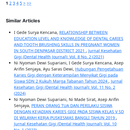
1
2
3
4
5
>
>>
Similar Articles
I Gede Surya Kencana,
RELATIONSHIP BETWEEN
EDUCATION LEVEL AND KNOWLEDGE OF DENTAL CARIES
AND TOOTH BRUSHING SKILLS IN PREGNANT WOMEN
IN SOUTH DENPASAR DISTRICT 2021
,
Jurnal Kesehatan
Gigi (Dental Health Journal): Vol. 8 No. 2 (2021)
Ni Nyoman Dewi Supariani, I Gede Surya Kencana, Asep
Arifin Senjaya, Ayu Saras Dewi,
Hubungan Pengetahuan
Karies Gigi dengan Keterampilan Menyikat Gigi pada
Siswa SDN 2 Kukuh Marga Tabanan Tahun 2024
,
Jurnal
Kesehatan Gigi (Dental Health Journal): Vol. 11 No. 2
(2024)
Ni Nyoman Dewi Supariani, Ni Made Sirat, Asep Arifin
Senjaya,
PERAN ORANG TUA DAN PERILAKU SISWA
DENGAN KEJADIAN KARIES GIGI PADA SISWA KELAS V SD
DI WILAYAH KERJA PUSKESMAS BANGLI TAHUN 2019
,
Jurnal Kesehatan Gigi (Dental Health Journal): Vol. 10
No. 1 (2023)