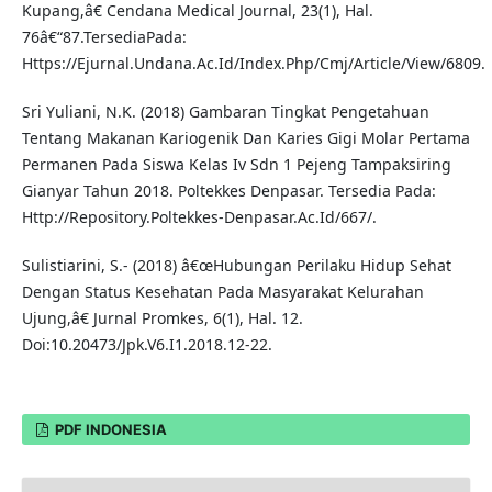
Kupang,â€ Cendana Medical Journal, 23(1), Hal.
76â€“87.TersediaPada:
Https://Ejurnal.Undana.Ac.Id/Index.Php/Cmj/Article/View/6809.
Sri Yuliani, N.K. (2018) Gambaran Tingkat Pengetahuan
Tentang Makanan Kariogenik Dan Karies Gigi Molar Pertama
Permanen Pada Siswa Kelas Iv Sdn 1 Pejeng Tampaksiring
Gianyar Tahun 2018. Poltekkes Denpasar. Tersedia Pada:
Http://Repository.Poltekkes-Denpasar.Ac.Id/667/.
Sulistiarini, S.- (2018) â€œHubungan Perilaku Hidup Sehat
Dengan Status Kesehatan Pada Masyarakat Kelurahan
Ujung,â€ Jurnal Promkes, 6(1), Hal. 12.
Doi:10.20473/Jpk.V6.I1.2018.12-22.
PDF INDONESIA