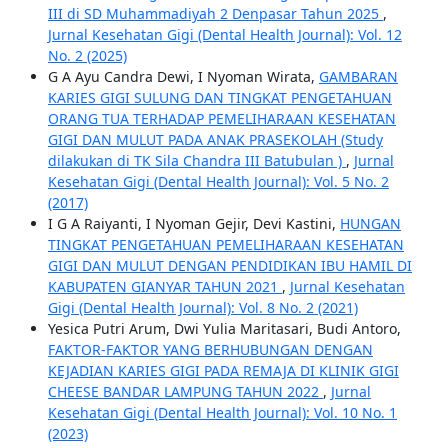
III di SD Muhammadiyah 2 Denpasar Tahun 2025
,
Jurnal Kesehatan Gigi (Dental Health Journal): Vol. 12
No. 2 (2025)
G A Ayu Candra Dewi, I Nyoman Wirata,
GAMBARAN
KARIES GIGI SULUNG DAN TINGKAT PENGETAHUAN
ORANG TUA TERHADAP PEMELIHARAAN KESEHATAN
GIGI DAN MULUT PADA ANAK PRASEKOLAH (Study
dilakukan di TK Sila Chandra III Batubulan )
,
Jurnal
Kesehatan Gigi (Dental Health Journal): Vol. 5 No. 2
(2017)
I G A Raiyanti, I Nyoman Gejir, Devi Kastini,
HUNGAN
TINGKAT PENGETAHUAN PEMELIHARAAN KESEHATAN
GIGI DAN MULUT DENGAN PENDIDIKAN IBU HAMIL DI
KABUPATEN GIANYAR TAHUN 2021
,
Jurnal Kesehatan
Gigi (Dental Health Journal): Vol. 8 No. 2 (2021)
Yesica Putri Arum, Dwi Yulia Maritasari, Budi Antoro,
FAKTOR-FAKTOR YANG BERHUBUNGAN DENGAN
KEJADIAN KARIES GIGI PADA REMAJA DI KLINIK GIGI
CHEESE BANDAR LAMPUNG TAHUN 2022
,
Jurnal
Kesehatan Gigi (Dental Health Journal): Vol. 10 No. 1
(2023)