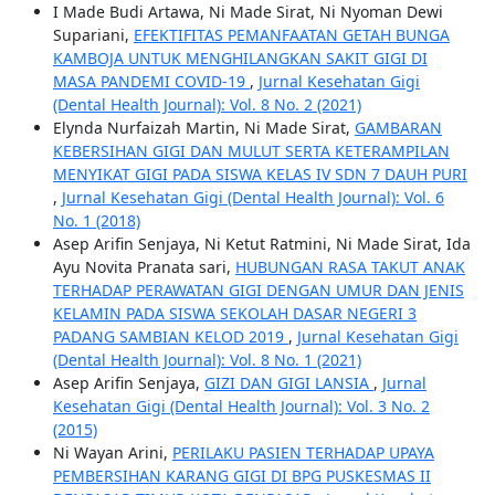
I Made Budi Artawa, Ni Made Sirat, Ni Nyoman Dewi
Supariani,
EFEKTIFITAS PEMANFAATAN GETAH BUNGA
KAMBOJA UNTUK MENGHILANGKAN SAKIT GIGI DI
MASA PANDEMI COVID-19
,
Jurnal Kesehatan Gigi
(Dental Health Journal): Vol. 8 No. 2 (2021)
Elynda Nurfaizah Martin, Ni Made Sirat,
GAMBARAN
KEBERSIHAN GIGI DAN MULUT SERTA KETERAMPILAN
MENYIKAT GIGI PADA SISWA KELAS IV SDN 7 DAUH PURI
,
Jurnal Kesehatan Gigi (Dental Health Journal): Vol. 6
No. 1 (2018)
Asep Arifin Senjaya, Ni Ketut Ratmini, Ni Made Sirat, Ida
Ayu Novita Pranata sari,
HUBUNGAN RASA TAKUT ANAK
TERHADAP PERAWATAN GIGI DENGAN UMUR DAN JENIS
KELAMIN PADA SISWA SEKOLAH DASAR NEGERI 3
PADANG SAMBIAN KELOD 2019
,
Jurnal Kesehatan Gigi
(Dental Health Journal): Vol. 8 No. 1 (2021)
Asep Arifin Senjaya,
GIZI DAN GIGI LANSIA
,
Jurnal
Kesehatan Gigi (Dental Health Journal): Vol. 3 No. 2
(2015)
Ni Wayan Arini,
PERILAKU PASIEN TERHADAP UPAYA
PEMBERSIHAN KARANG GIGI DI BPG PUSKESMAS II