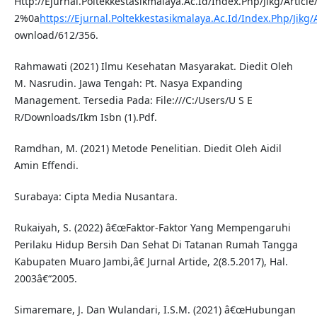
Http://Ejurnal.Poltekkestasikmalaya.Ac.Id/Index.Php/Jikg/Article
2%0a
https://Ejurnal.Poltekkestasikmalaya.Ac.Id/Index.Php/Jikg/A
ownload/612/356.
Rahmawati (2021) Ilmu Kesehatan Masyarakat. Diedit Oleh
M. Nasrudin. Jawa Tengah: Pt. Nasya Expanding
Management. Tersedia Pada: File:///C:/Users/U S E
R/Downloads/Ikm Isbn (1).Pdf.
Ramdhan, M. (2021) Metode Penelitian. Diedit Oleh Aidil
Amin Effendi.
Surabaya: Cipta Media Nusantara.
Rukaiyah, S. (2022) â€œFaktor-Faktor Yang Mempengaruhi
Perilaku Hidup Bersih Dan Sehat Di Tatanan Rumah Tangga
Kabupaten Muaro Jambi,â€ Jurnal Artide, 2(8.5.2017), Hal.
2003â€“2005.
Simaremare, J. Dan Wulandari, I.S.M. (2021) â€œHubungan