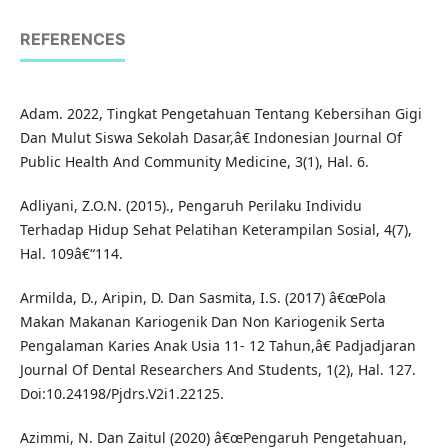
REFERENCES
Adam. 2022, Tingkat Pengetahuan Tentang Kebersihan Gigi
Dan Mulut Siswa Sekolah Dasar,â€ Indonesian Journal Of
Public Health And Community Medicine, 3(1), Hal. 6.
Adliyani, Z.O.N. (2015)., Pengaruh Perilaku Individu
Terhadap Hidup Sehat Pelatihan Keterampilan Sosial, 4(7),
Hal. 109â€“114.
Armilda, D., Aripin, D. Dan Sasmita, I.S. (2017) â€œPola
Makan Makanan Kariogenik Dan Non Kariogenik Serta
Pengalaman Karies Anak Usia 11- 12 Tahun,â€ Padjadjaran
Journal Of Dental Researchers And Students, 1(2), Hal. 127.
Doi:10.24198/Pjdrs.V2i1.22125.
Azimmi, N. Dan Zaitul (2020) â€œPengaruh Pengetahuan,