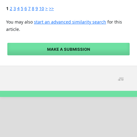
1
2
3
4
5
6
7
8
9
10
>
>>
You may also
start an advanced similarity search
for this
article.
MAKE A SUBMISSION