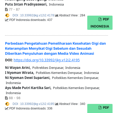
Putu Intan Pradnyaswari,
Indonesia
77 - 87
DOI : 10.33992/jkg.v12i2.4178
Abstract View : 284
PDF
PDF Indonesia downloads: 437
INDONESIA
Perbedaan Pengetahuan Pemeliharaan Kesehatan Gigi dan
Keterampilan Menyikat Gigi Sebelum dan Sesudah
Diberikan Penyuluhan dengan Media Video Animasi
DOI:
https://doi.org/10.33992/jkg.v12i2.4195
Ni Wayan Arini,
Poltrekkes Denpasar, Indonesia
I Nyoman Wirata,
Poltekkes Kemenkes Denpasar, Indonesia
Ni Nyoman Dewi Supariani,
Poltekkes Kemenkes Denpasar,
Indonesia
Ayu Made Putri Kartika Sari,
Poltekkes Kemenkes Denpasar,
Indonesia
88 - 98
DOI : 10.33992/jkg.v12i2.4195
Abstract View : 340
PDF
PDF Indonesia downloads: 336