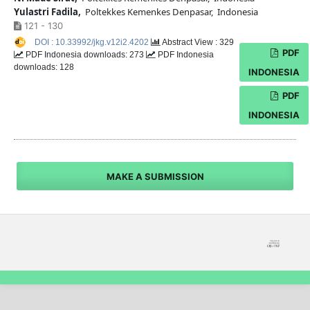
Yulastri Fadila,
Poltekkes Kemenkes Denpasar, Indonesia
121 - 130
DOI : 10.33992/jkg.v12i2.4202
Abstract View : 329
PDF
PDF Indonesia downloads: 273
PDF Indonesia
downloads: 128
INDONESIA
PDF
INDONESIA
MAKE A SUBMISSION