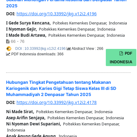
2025
DOI:
https://doi.org/10.33992/jkg.v12i2.4196
I Gede Surya Kencana,
Poltekes Kemenkes Denpasar, Indonesia
I Nyoman Gejir,
Poltekkes Kemenkes Denpasar, Indonesia
I Made Budi Artawa,
Poltekkes Kemenkes Denpasar, Indonesia
66 - 76
DOI : 10.33992/jkg.v12i2.4196
Abstract View : 266
PDF
PDF Indonesia downloads: 366
INDONESIA
Hubungan Tingkat Pengetahuan tentang Makanan
Kariogenik dan Karies Gigi Tetap Siswa Kelas III di SD
Muhammadiyah 2 Denpasar Tahun 2025
DOI:
https://doi.org/10.33992/jkg.v12i2.4178
Ni Made Sirat,
Poltekkes Kemenkes Denpasar, Indonesia
Asep Arifin Senjaya,
Poltekkes Kemenkes Denpasar, Indonesia
Ni Nyoman Dewi Supariani,
Poltekkes Kemenkes Denpasar,
Indonesia
Anak Agung Gede Agung,
Indonesia