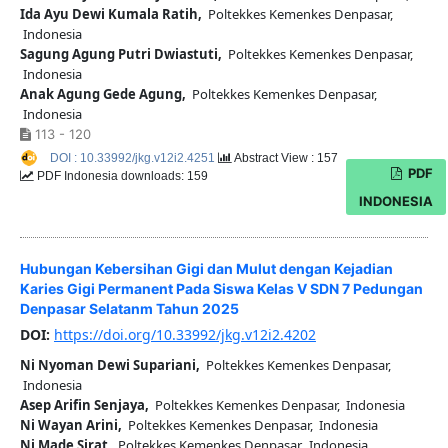
Ida Ayu Dewi Kumala Ratih,
Poltekkes Kemenkes Denpasar,
Indonesia
Sagung Agung Putri Dwiastuti,
Poltekkes Kemenkes Denpasar,
Indonesia
Anak Agung Gede Agung,
Poltekkes Kemenkes Denpasar,
Indonesia
113 - 120
DOI : 10.33992/jkg.v12i2.4251
Abstract View : 157
PDF
PDF Indonesia downloads: 159
INDONESIA
Hubungan Kebersihan Gigi dan Mulut dengan Kejadian
Karies Gigi Permanent Pada Siswa Kelas V SDN 7 Pedungan
Denpasar Selatanm Tahun 2025
DOI:
https://doi.org/10.33992/jkg.v12i2.4202
Ni Nyoman Dewi Supariani,
Poltekkes Kemenkes Denpasar,
Indonesia
Asep Arifin Senjaya,
Poltekkes Kemenkes Denpasar, Indonesia
Ni Wayan Arini,
Poltekkes Kemenkes Denpasar, Indonesia
Ni Made Sirat,
Poltekkes Kemenkes Denpasar, Indonesia