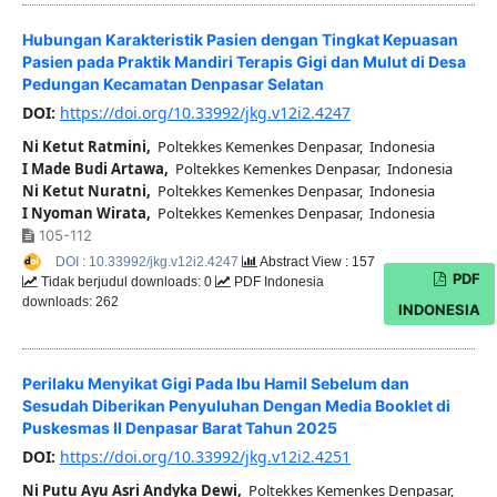
Hubungan Karakteristik Pasien dengan Tingkat Kepuasan
Pasien pada Praktik Mandiri Terapis Gigi dan Mulut di Desa
Pedungan Kecamatan Denpasar Selatan
DOI:
https://doi.org/10.33992/jkg.v12i2.4247
Ni Ketut Ratmini,
Poltekkes Kemenkes Denpasar, Indonesia
I Made Budi Artawa,
Poltekkes Kemenkes Denpasar, Indonesia
Ni Ketut Nuratni,
Poltekkes Kemenkes Denpasar, Indonesia
I Nyoman Wirata,
Poltekkes Kemenkes Denpasar, Indonesia
105-112
DOI : 10.33992/jkg.v12i2.4247
Abstract View : 157
PDF
Tidak berjudul downloads: 0
PDF Indonesia
downloads: 262
INDONESIA
Perilaku Menyikat Gigi Pada Ibu Hamil Sebelum dan
Sesudah Diberikan Penyuluhan Dengan Media Booklet di
Puskesmas II Denpasar Barat Tahun 2025
DOI:
https://doi.org/10.33992/jkg.v12i2.4251
Ni Putu Ayu Asri Andyka Dewi,
Poltekkes Kemenkes Denpasar,