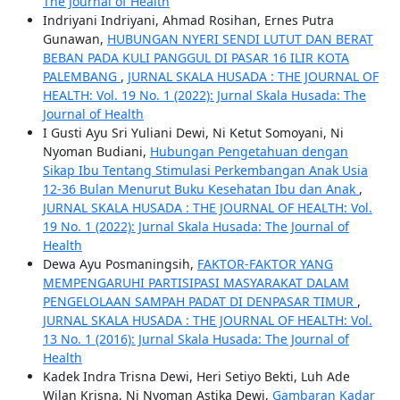
The Journal of Health
Indriyani Indriyani, Ahmad Rosihan, Ernes Putra
Gunawan,
HUBUNGAN NYERI SENDI LUTUT DAN BERAT
BEBAN PADA KULI PANGGUL DI PASAR 16 ILIR KOTA
PALEMBANG
,
JURNAL SKALA HUSADA : THE JOURNAL OF
HEALTH: Vol. 19 No. 1 (2022): Jurnal Skala Husada: The
Journal of Health
I Gusti Ayu Sri Yuliani Dewi, Ni Ketut Somoyani, Ni
Nyoman Budiani,
Hubungan Pengetahuan dengan
Sikap Ibu Tentang Stimulasi Perkembangan Anak Usia
12-36 Bulan Menurut Buku Kesehatan Ibu dan Anak
,
JURNAL SKALA HUSADA : THE JOURNAL OF HEALTH: Vol.
19 No. 1 (2022): Jurnal Skala Husada: The Journal of
Health
Dewa Ayu Posmaningsih,
FAKTOR-FAKTOR YANG
MEMPENGARUHI PARTISIPASI MASYARAKAT DALAM
PENGELOLAAN SAMPAH PADAT DI DENPASAR TIMUR
,
JURNAL SKALA HUSADA : THE JOURNAL OF HEALTH: Vol.
13 No. 1 (2016): Jurnal Skala Husada: The Journal of
Health
Kadek Indra Trisna Dewi, Heri Setiyo Bekti, Luh Ade
Wilan Krisna, Ni Nyoman Astika Dewi,
Gambaran Kadar