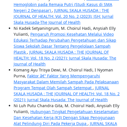
Hemoglobin pada Remaja Putri (Studi Kasus di SMA
Negeri 2 Denpasar)
,
JURNAL SKALA HUSADA : THE
JOURNAL OF HEALTH: Vol. 20 No. 2 (2023): JSH: Jurnal
Skala Husada-The Journal of Health
Ni Kadek Setyaningrum, M. Choirul Hadi, Anysiah Elly
Yulianti,
Pengaruh Promosi Kesehatan Melalui Video
Edukasi Terhadap Perubahan Pengetahuan dan Sikap
Siswa Sekolah Dasar Tentang Pengelolaan Sampah
Plastik
,
JURNAL SKALA HUSADA : THE JOURNAL OF
HEALTH: Vol. 18 No. 2 (2021): Jurnal Skala Husada: The
Journal of Health
Komang Ayu Trisya Dewi, M. Choirul Hadi, I Nyoman
Purna,
Faktor â€“ Faktor Yang Mempengaruhi
Masyarakat Dalam Memilah Sampah Pada Pelaksanaan
Program Tempat Olah Sampah Setempat
,
JURNAL
SKALA HUSADA : THE JOURNAL OF HEALTH: Vol. 18 No. 2
(2021): Jurnal Skala Husada: The Journal of Health
Ni Luh Putu Chandra Gita, M. Choirul Hadi, Anysiah Elly
Yulianti,
Hubungan Tingkat Pengetahuan Keselamatan
Dan Kesehatan Kerja (K3) Dengan Sikap Penggunaan
Alat Pelindung Diri Pada Pekerja Dupa
,
JURNAL SKALA