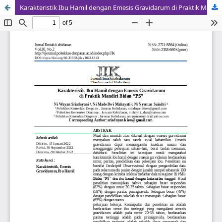
Karakteristik Ibu Hamil dengan Emesis Gravidarum di Praktik Mandiri Bidan â€œPSâ€