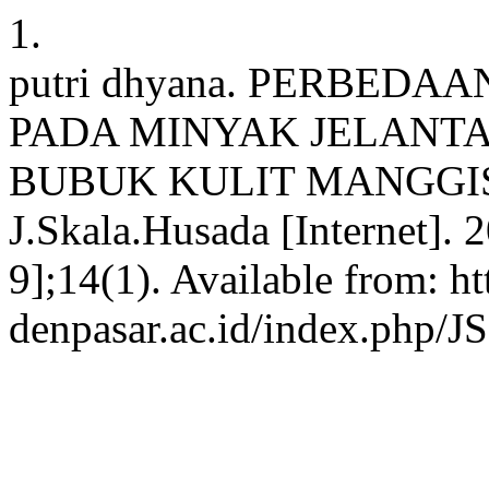
1.
putri dhyana. PERBED
PADA MINYAK JELANT
BUBUK KULIT MANGGIS (G
J.Skala.Husada [Internet]. 
9];14(1). Available from: ht
denpasar.ac.id/index.php/JS