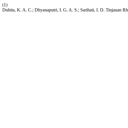
(1)
Duhita, K. A. C.; Dhyanaputri, I. G. A. S.; Sarihati, I. D. Tinja