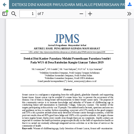
DETEKSI DINI KANKER PAYUUDARA MELALUI PEMERIKSAAN PAYUDARA SENDIRI PADA WS DI DESA BATUBULAN KANGIN GIANYAR TAHUN 2019