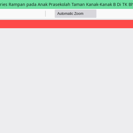
ries Rampan pada Anak Prasekolah Taman Kanak-Kanak B Di TK B