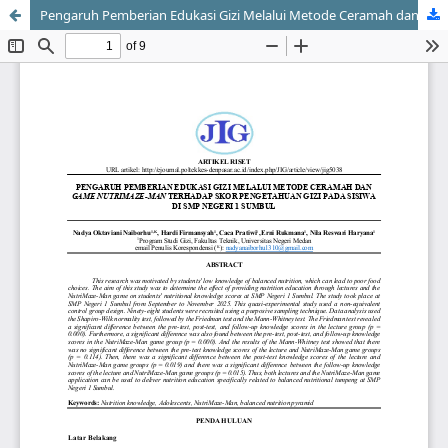
Pengaruh Pemberian Edukasi Gizi Melalui Metode Ceramah dan Game NutriMaze-Man Terhadap Skor Pengetahuan Gizi pada Siswa SMP Negeri 1 Sumbul.